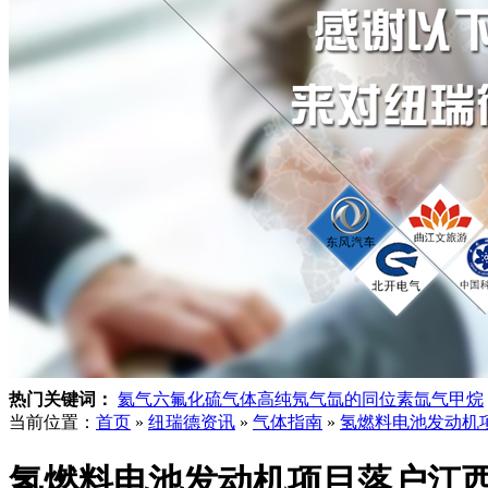
热门关键词：
氦气
六氟化硫气体
高纯氖气
氙的同位素
氙气
甲烷
当前位置：
首页
»
纽瑞德资讯
»
气体指南
»
氢燃料电池发动机
氢燃料电池发动机项目落户江