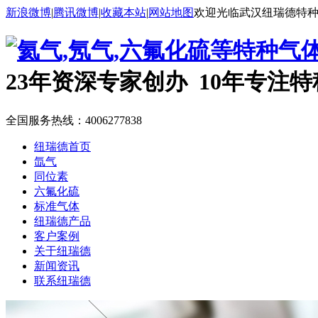
新浪微博
|
腾讯微博
|
收藏本站
|
网站地图
欢迎光临武汉纽瑞德特
23年资深专家创办 10年专注
全国服务热线：
4006277838
纽瑞德首页
氙气
同位素
六氟化硫
标准气体
纽瑞德产品
客户案例
关于纽瑞德
新闻资讯
联系纽瑞德