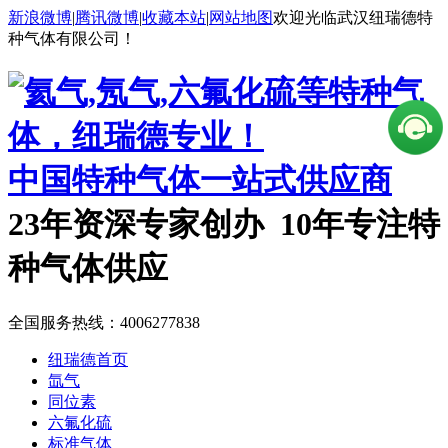
新浪微博
|
腾讯微博
|
收藏本站
|
网站地图
欢迎光临武汉纽瑞德特
种气体有限公司！
中国特种气体一站式供应商
23年资深专家创办 10年专注特
种气体供应
全国服务热线：
4006277838
纽瑞德首页
氙气
同位素
六氟化硫
标准气体