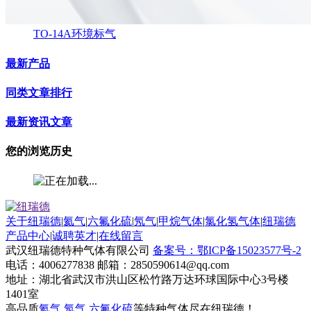
TO-14A环境标气
最新产品
同类文章排行
最新资讯文章
您的浏览历史
关于纽瑞德
|
氦气
|
六氟化硫
|
氖气
|
甲烷气体
|
氯化氢气体
|
纽瑞德
产品中心
|
诚聘英才
|
在线留言
武汉纽瑞德特种气体有限公司
备案号：鄂ICP备15023577号-2
电话：4006277838 邮箱：2850590614@qq.com
地址：湖北省武汉市洪山区松竹路万达环球国际中心3号楼
1401室
高品质
氦气
,
氖气
,
六氟化硫
等特种气体尽在纽瑞德！