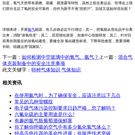
但是，氢气天然带有易燃、易爆、易泄露等特性，虽然之前在奥运会、世博会上我
们部分见证了氢的安全可靠性，但作为新手不免“捏把汗”。后续又该如何优化呢？
详细来讲，开展
氢气
能源，有几步路必定不行绕过：其一，把氢能从危化品中分离
出来，消除“谈氢色变”；其二，层层细化政策，加速中心技能研发；其三，针对目
前离你我最近的加氢站建造，要健全加 氢站建造标准、下降审批难度，更要清晰
补助、组建运营“国家队”。
下一篇：
如何检测中空玻璃中的氪气、氩气？
上一篇：
混合气
体充装制备中的安全注意事项
此文关键字：
特种气体知识
气体知识
相关资讯
在使用氦气时，为了确保安全，应该注意以下几点
常见的几种管螺纹
电子级气体污染控制要求日趋严格，您了解吗？
六氟化硫的主要用途是什么?
有趣的氩气瓶葡萄酒保鲜塞
你了解你呼吸的空气中有多少氯化氢气体么？
特高压电抗器的革命性进展：低噪声技术突破