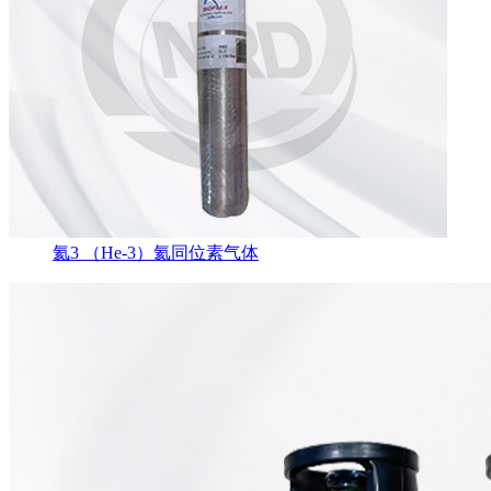
氦3 （He-3）氦同位素气体