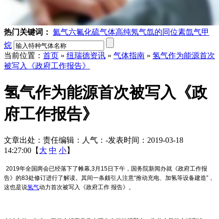
热门关键词：
氦气
六氟化硫气体
高纯氖气
氙的同位素
氙气
甲
烷
当前位置：
首页
»
纽瑞德资讯
»
气体指南
»
氢气作为能源首次
被写入《政府工作报告》
氢气作为能源首次被写入《政
府工作报告》
文章出处：
责任编辑：
人气：
-
发表时间：2019-03-18
14:27:00【
大
中
小
】
2019年全国两会已经落下了帷幕,3月15日下午，国务院新闻办就《政府工作报
告》的83处修订进行了解读。
其间一条颇引人注意“推动充电、加氢等设备建造”，
这也是说
氢气
动力首次被写入《政府工作 报告》。