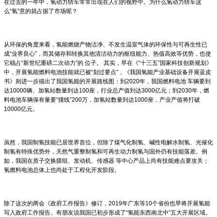
在过去的一年中，氢动力轿车常常出现在人们的视野中。为什么氢动力轿车这
么“氢”意的就占据了市场呢？
从环保的角度来看，氢能燃烧产物洁净、不发生温室气体的环保性与可再生性已
成“业界良心”，而其储存和转换其他清洁动力的枢纽能力、热值高效等优势，
也使
它稳占“新世纪重磅二次动力”的 位子。 其实，早在《“十三五”国家科技创新规划》
中，开展氢能燃料电池技能就已被“划过要点”，《我国氢能产业基础设备开展蓝皮
书》则进一步描出了我国氢能的开展路线图：到2020年，我国燃料电池 车辆要到
达10000辆、加氢站数量到达100座，行业总产值到达3000亿元；到2030年，燃
料电池车辆保有量要“撞线”200万，加氢站数量到达1000座，产业产值将打破
10000亿元。
虽然，我国制氢技能已居世界首位，但除了煤气化制氢、碱性电解水制氢、光催化
制氢有特殊优势外，天然气重整制氢和可再生动力制氢与国外仍有技能落差。
例
如，我国在质子交换膜组、发动机、传感器 等中心产品上尚有技能难点要攻关；
氢燃料电池总体上也尚处于工程化开发阶段。
除了这次的两会《政府工作报告》修订，2019年广东等10个省份也早将开展氢能
写入政府工作报告。有朋友说我国已初步形成了“氢能东西南北中”五大开展区域。