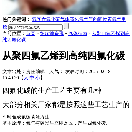
热门关键词：
氦气
六氟化硫气体
高纯氖气
氙的同位素
氙气
甲
烷
当前位置：
首页
»
纽瑞德资讯
»
气体指南
»
从聚四氟乙烯到高
纯四氟化碳
从聚四氟乙烯到高纯四氟化碳
文章出处：
责任编辑：
人气：
-
发表时间：2025-02-18
15:40:26【
大
中
小
】
四氟化碳的生产工艺主要有几种
大部分相关厂家都是按照这些工艺生产的
即时合成氟碳喷涂方法。
基本原理：氟气与碳发生立即反应，产生四氟化碳.