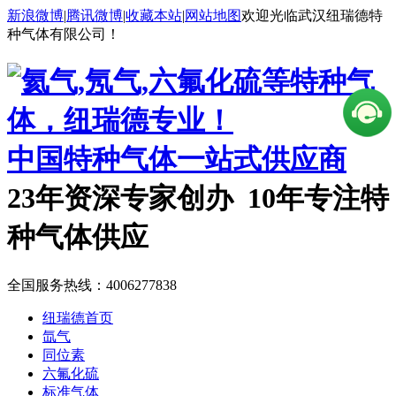
新浪微博
|
腾讯微博
|
收藏本站
|
网站地图
欢迎光临武汉纽瑞德特
种气体有限公司！
中国特种气体一站式供应商
23年资深专家创办 10年专注特
种气体供应
全国服务热线：
4006277838
纽瑞德首页
氙气
同位素
六氟化硫
标准气体