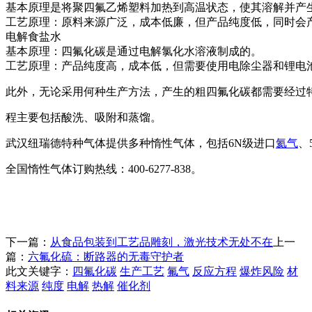
基本原理是将聚四氟乙烯塑料加热到高温状态，使其溶解并产
工艺原理：原料来源广泛，成本低廉，但产品纯度低，同时会
电解食盐水
基本原理：四氟化碳是通过电解氯化水溶液制成的。
工艺原理：产品纯度高，成本低，但需要使用电除尘器和锂电
此外，无论采用何种生产方法，产生的粗四氟化碳都需要经过
程主要包括酸洗、吸附和蒸馏。
武汉纽瑞德特种气体提供多种惰性气体，包括6N级进口
氦气
、
全国惰性气体订购热线：400-6277-838。
下一篇：
从食品包装到工艺品雕刻，激光技术无处不在
上一
篇：
六氟化硫：断路器的无毒守护者
此文关键字：
四氟化碳
生产工艺
氟气
反应方程
爆炸风险
材
料来源
纯度
电解
热解
催化剂