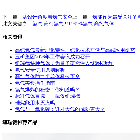
下一篇：
从设计角度看氢气安全
上一篇：
氢能作为最受关注的
此文关键字：
氢气
高纯氢气
99.999%氢气
高纯气体
相关资讯
高纯氪气最新理化特性、纯化技术前沿与高端应用研究
五矿集团2026年工作会议成功召开
纽瑞德特种气体：为量子研究注入“精纯动力”
氢气安全使用原则解析
高纯气体助力半导体科技革命
氢气实验操作指南
氢气爆炸的秘密：你知道吗？
标准气体首选——武汉纽瑞德
硅烷能用水灭火吗
氢气与二氧化碳：谁对大气的威胁更大？
纽瑞德推荐产品