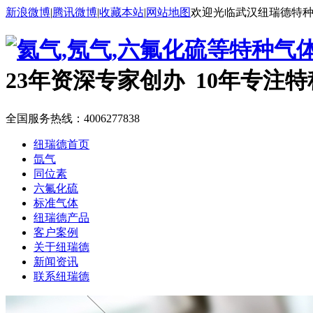
新浪微博
|
腾讯微博
|
收藏本站
|
网站地图
欢迎光临武汉纽瑞德特
23年资深专家创办 10年专注
全国服务热线：
4006277838
纽瑞德首页
氙气
同位素
六氟化硫
标准气体
纽瑞德产品
客户案例
关于纽瑞德
新闻资讯
联系纽瑞德