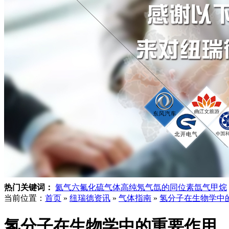
热门关键词：
氦气
六氟化硫气体
高纯氖气
氙的同位素
氙气
甲烷
当前位置：
首页
»
纽瑞德资讯
»
气体指南
»
氢分子在生物学中
氢分子在生物学中的重要作用