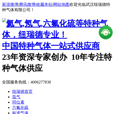
新浪微博
|
腾讯微博
|
收藏本站
|
网站地图
欢迎光临武汉纽瑞德特
种气体有限公司！
中国特种气体一站式供应商
23年资深专家创办 10年专注特
种气体供应
全国服务热线：
4006277838
纽瑞德首页
氙气
同位素
六氟化硫
标准气体