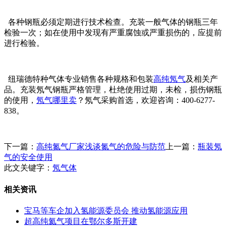
各种钢瓶必须定期进行技术检查。充装一般气体的钢瓶三年
检验一次；如在使用中发现有严重腐蚀或严重损伤的，应提前
进行检验。
纽瑞德特种气体专业销售各种规格和包装
高纯氖气
及相关产
品。充装氖气钢瓶严格管理，杜绝使用过期，未检，损伤钢瓶
的使用，
氖气哪里卖
？氖气采购首选，欢迎咨询：400-6277-
838。
下一篇：
高纯氮气厂家浅谈氮气的危险与防范
上一篇：
瓶装氖
气的安全使用
此文关键字：
氖气体
相关资讯
宝马等车企加入氢能源委员会 推动氢能源应用
超高纯氦气项目在鄂尔多斯开建