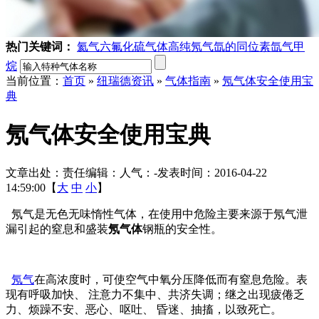
热门关键词：
氦气
六氟化硫气体
高纯氖气
氙的同位素
氙气
甲
烷
当前位置：
首页
»
纽瑞德资讯
»
气体指南
»
氖气体安全使用宝
典
氖气体安全使用宝典
文章出处：
责任编辑：
人气：
-
发表时间：2016-04-22
14:59:00【
大
中
小
】
氖气是无色无味惰性气体，在使用中危险主要来源于氖气泄
漏引起的窒息和盛装
氖气体
钢瓶的安全性。
氖气
在高浓度时，可使空气中氧分压降低而有窒息危险。表
现有呼吸加快、 注意力不集中、共济失调；继之出现疲倦乏
力、烦躁不安、恶心、呕吐、 昏迷、抽搐，以致死亡。