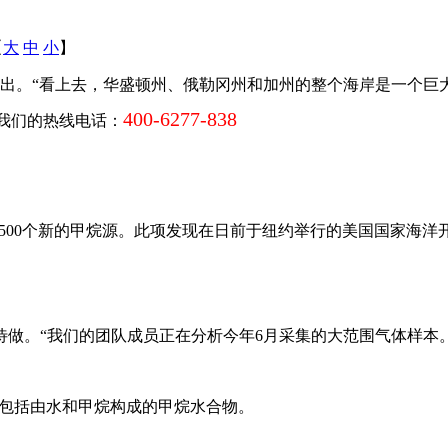
【
大
中
小
】
出。“看上去，华盛顿州、俄勒冈州和加州的整个海岸是一个巨
400-6277-838
我们的热线电话：
500个新的甲烷源。此项发现在日前于纽约举行的美国国家海洋
“我们的团队成员正在分析今年6月采集的大范围气体样本。”“鹦鹉螺
也包括由水和甲烷构成的甲烷水合物。