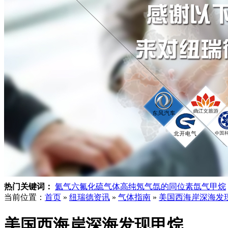
热门关键词：
氦气
六氟化硫气体
高纯氖气
氙的同位素
氙气
甲烷
当前位置：
首页
»
纽瑞德资讯
»
气体指南
»
美国西海岸深海发
美国西海岸深海发现甲烷