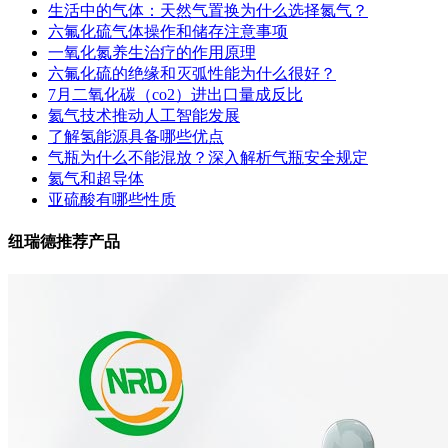
生活中的气体：天然气置换为什么选择氮气？
六氟化硫气体操作和储存注意事项
一氧化氮养生治疗的作用原理
六氟化硫的绝缘和灭弧性能为什么很好？
7月二氧化碳（co2）进出口量成反比
氦气技术推动人工智能发展
了解氢能源具备哪些优点
气瓶为什么不能混放？深入解析气瓶安全规定
氦气和超导体
亚硫酸有哪些性质
纽瑞德推荐产品