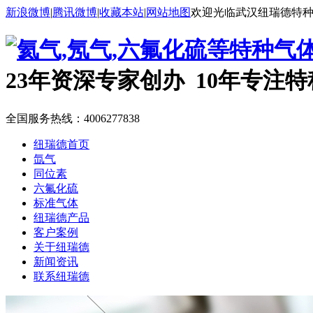
新浪微博
|
腾讯微博
|
收藏本站
|
网站地图
欢迎光临武汉纽瑞德特
23年资深专家创办 10年专注
全国服务热线：
4006277838
纽瑞德首页
氙气
同位素
六氟化硫
标准气体
纽瑞德产品
客户案例
关于纽瑞德
新闻资讯
联系纽瑞德