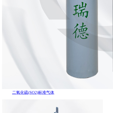
二氧化硫(SO2)标准气体