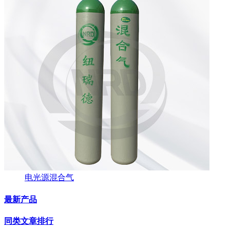
电光源混合气
最新产品
同类文章排行