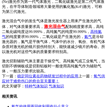
(Ne)激光作为第一代气体激光，二氧化碳激光是第二代气体激
光，在半导体制造领域将大量使用的氟化氪(KrF)激光，可称
为第三代激光。
激光混合气中的发生气体是激光发生器上用来产生激光的气
激光混合气
体，对气体质量要求高，
配制精度要求高，高纯
二氧化碳纯度达99.999%，高纯氮气的纯度99.999%，
高纯
氦
气
的纯度要求99.999%，二氧化碳是产生激光的，
氦气
是冷却
激光器的，氮气是平衡气体，气体中的水分、氧份、有机气体
杂质对激光机的镜片损伤特别大，能快速减少镜片的寿命。所
以激光机对这些气体的质量要求特别高。
激光切割辅助气体主要是干燥空气、高纯氮气或工业氧气，当
切割不锈钢板或是切割铝板时一般使用高纯氮气作为辅助气
体，一般压力要求比较高。
下一篇：
稳定同位素在药物研发过程中的应用
上一篇：
氧气供
应对于难愈伤口的愈合至关重要！
此文关键字：
特种气体知识
气体知识
相关资讯
氦气的使用再回收利用有什么意义