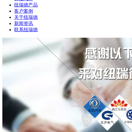
纽瑞德产品
客户案例
关于纽瑞德
新闻资讯
联系纽瑞德