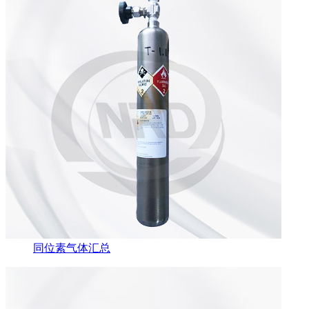
同位素气体汇总