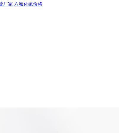
硫厂家
六氟化硫价格