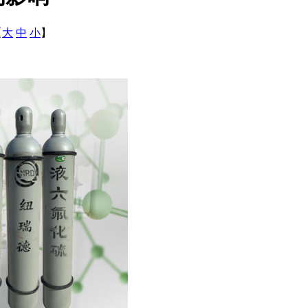
【
大
中
小
】