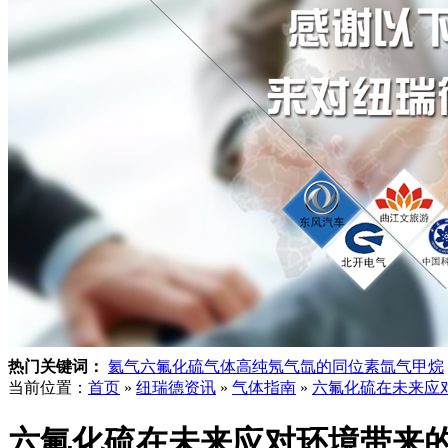
热门关键词：
氦气
六氟化硫气体
高纯氖气
氙的同位素
氙气
甲烷
当前位置：
首页
»
纽瑞德资讯
»
气体指南
»
六氟化硫在未来应
六氟化硫在未来应对环境带来