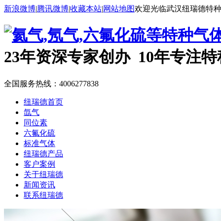
新浪微博
|
腾讯微博
|
收藏本站
|
网站地图
欢迎光临武汉纽瑞德特
23年资深专家创办 10年专注
全国服务热线：
4006277838
纽瑞德首页
氙气
同位素
六氟化硫
标准气体
纽瑞德产品
客户案例
关于纽瑞德
新闻资讯
联系纽瑞德