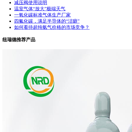
减压阀使用说明
温室气体“放大”极端天气
一氧化碳标准气体生产厂家
四氟化碳，满足半导体的“洁癖”
如何看待超纯氨气价格的市场竞争？
纽瑞德推荐产品