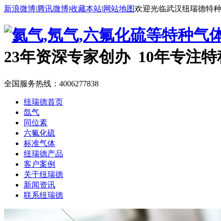
新浪微博
|
腾讯微博
|
收藏本站
|
网站地图
欢迎光临武汉纽瑞德特
23年资深专家创办 10年专注
全国服务热线：
4006277838
纽瑞德首页
氙气
同位素
六氟化硫
标准气体
纽瑞德产品
客户案例
关于纽瑞德
新闻资讯
联系纽瑞德