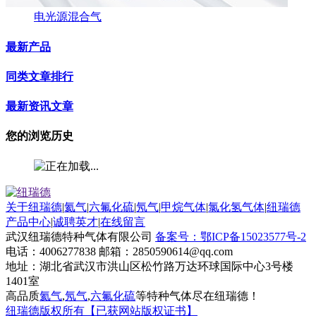
电光源混合气
最新产品
同类文章排行
最新资讯文章
您的浏览历史
关于纽瑞德
|
氦气
|
六氟化硫
|
氖气
|
甲烷气体
|
氯化氢气体
|
纽瑞德
产品中心
|
诚聘英才
|
在线留言
武汉纽瑞德特种气体有限公司
备案号：鄂ICP备15023577号-2
电话：4006277838 邮箱：2850590614@qq.com
地址：湖北省武汉市洪山区松竹路万达环球国际中心3号楼
1401室
高品质
氦气
,
氖气
,
六氟化硫
等特种气体尽在纽瑞德！
纽瑞德版权所有【已获网站版权证书】