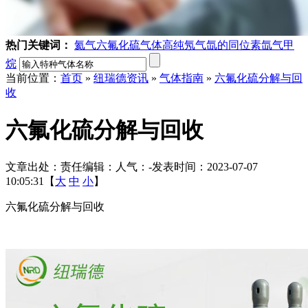
热门关键词：
氦气
六氟化硫气体
高纯氖气
氙的同位素
氙气
甲
烷
当前位置：
首页
»
纽瑞德资讯
»
气体指南
»
六氟化硫分解与回
收
六氟化硫分解与回收
文章出处：
责任编辑：
人气：
-
发表时间：2023-07-07
10:05:31【
大
中
小
】
六氟化硫分解与回收