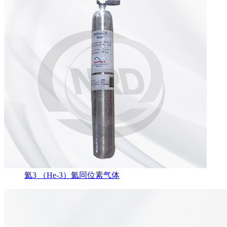
氦3 （He-3）氦同位素气体