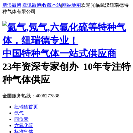
新浪微博
|
腾讯微博
|
收藏本站
|
网站地图
欢迎光临武汉纽瑞德特
种气体有限公司！
中国特种气体一站式供应商
23年资深专家创办 10年专注特
种气体供应
全国服务热线：
4006277838
纽瑞德首页
氙气
同位素
六氟化硫
标准气体