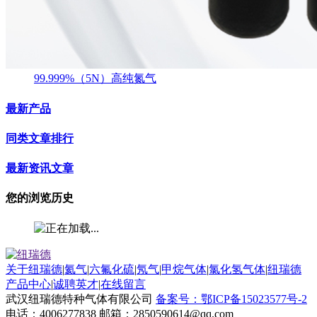
99.999%（5N）高纯氮气
最新产品
同类文章排行
最新资讯文章
您的浏览历史
关于纽瑞德
|
氦气
|
六氟化硫
|
氖气
|
甲烷气体
|
氯化氢气体
|
纽瑞德
产品中心
|
诚聘英才
|
在线留言
武汉纽瑞德特种气体有限公司
备案号：鄂ICP备15023577号-2
电话：4006277838 邮箱：2850590614@qq.com