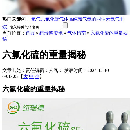
热门关键词：
氦气
六氟化硫气体
高纯氖气
氙的同位素
氙气
甲
烷
当前位置：
首页
»
纽瑞德资讯
»
气体指南
»
六氟化硫的重量揭
秘
六氟化硫的重量揭秘
文章出处：
责任编辑：
人气：
-
发表时间：2024-12-10
09:13:02【
大
中
小
】
六氟化硫的重量揭秘