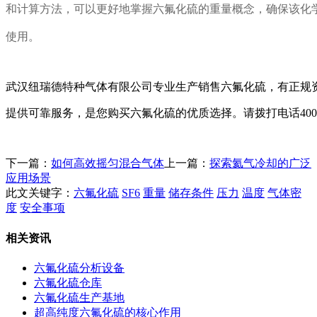
和计算方法，可以更好地掌握六氟化硫的重量概念，确保该化
使用。
武汉纽瑞德特种气体有限公司专业生产销售六氟化硫，有正规
提供可靠服务，是您购买六氟化硫的优质选择。请拨打电话400-62
下一篇：
如何高效摇匀混合气体
上一篇：
探索氦气冷却的广泛
应用场景
此文关键字：
六氟化硫
SF6
重量
储存条件
压力
温度
气体密
度
安全事项
相关资讯
六氟化硫分析设备
六氟化硫仓库
六氟化硫生产基地
超高纯度六氟化硫的核心作用