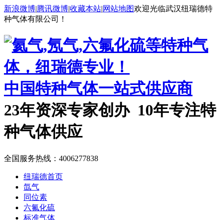
新浪微博
|
腾讯微博
|
收藏本站
|
网站地图
欢迎光临武汉纽瑞德特
种气体有限公司！
中国特种气体一站式供应商
23年资深专家创办 10年专注特
种气体供应
全国服务热线：
4006277838
纽瑞德首页
氙气
同位素
六氟化硫
标准气体