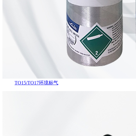
TO15/TO17环境标气