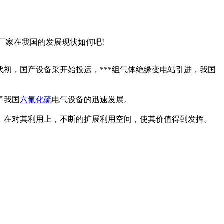
厂家在我国的发展现状如何吧!
代初，国产设备采开始投运，***组气体绝缘变电站引进，我国
了我国
六氟化硫
电气设备的迅速发展。
，在对其利用上，不断的扩展利用空间，使其价值得到发挥。