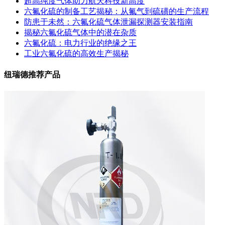
超高纯度气体助力航天科技新高度
六氟化硫的制备工艺揭秘：从氟气到硫磺的生产流程
防患于未然：六氟化硫气体泄漏探测器安装指南
揭秘六氟化硫气体中的潜在杂质
六氟化硫：电力行业的绝缘之王
工业六氟化硫的高效生产揭秘
纽瑞德推荐产品