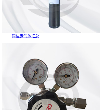
同位素气体汇总