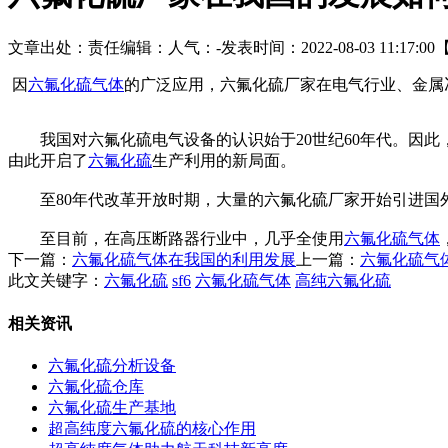
文章出处：
责任编辑：
人气：
-
发表时间：2022-08-03 11:17:00
因
六氟化硫气体
的广泛应用，六氟化硫厂家在电气行业、金属
我国对六氟化硫电气设备的认识始于20世纪60年代。因此
由此开启了
六氟化硫
生产利用的新局面。
至80年代改革开放时期，大量的六氟化硫厂家开始引进国外
至目前，在高压断路器行业中，几乎全使用
六氟化硫气体
下一篇：
六氟化硫气体在我国的利用发展
上一篇：
六氟化硫气
此文关键字：
六氟化硫
sf6
六氟化硫气体
高纯六氟化硫
相关资讯
六氟化硫分析设备
六氟化硫仓库
六氟化硫生产基地
超高纯度六氟化硫的核心作用