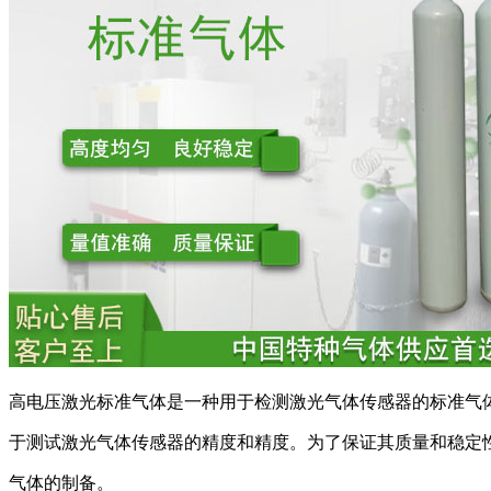
高电压激光标准气体是一种用于检测激光气体传感器的标准气
于测试激光气体传感器的精度和精度。为了保证其质量和稳定
气体的制备。