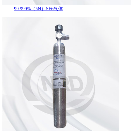
99.999%（5N）SF6气体