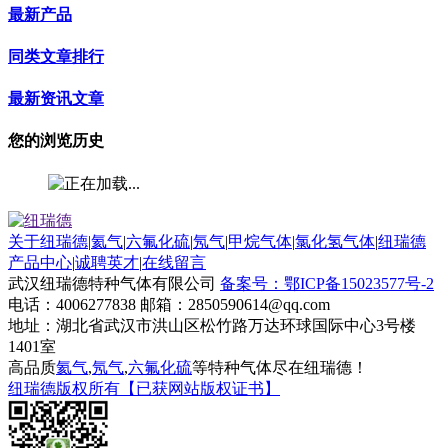
最新产品
同类文章排行
最新资讯文章
您的浏览历史
关于纽瑞德
|
氦气
|
六氟化硫
|
氖气
|
甲烷气体
|
氯化氢气体
|
纽瑞德
产品中心
|
诚聘英才
|
在线留言
武汉纽瑞德特种气体有限公司
备案号：鄂ICP备15023577号-2
电话：4006277838 邮箱：2850590614@qq.com
地址：湖北省武汉市洪山区松竹路万达环球国际中心3号楼
1401室
高品质
氦气
,
氖气
,
六氟化硫
等特种气体尽在纽瑞德！
纽瑞德版权所有【已获网站版权证书】