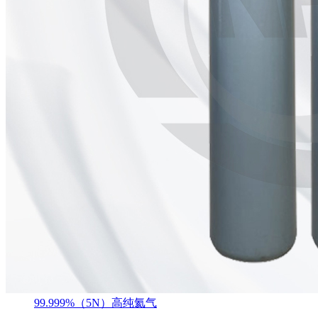
99.999%（5N）高纯氦气