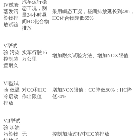
汽车运行稳
IV试验
态工况，测
蒸发污
采用瞬态工况，昼间排放延长到48h，
量24小时昼
染物排
HC化合物降低65%
间HC化合物
放试验
排放
V型试
验 污染
实车行驶16
增加耐久试验方法、增加NOX限值
控制装
万公里
置耐久
VI型试
验 低温
对CO和HC
增加NOX限值；CO降低50%；HC降
冷启动
作出限值
低30%
排放
VII型试
验 加油
污染物
无
控制加油过程中HC的排放