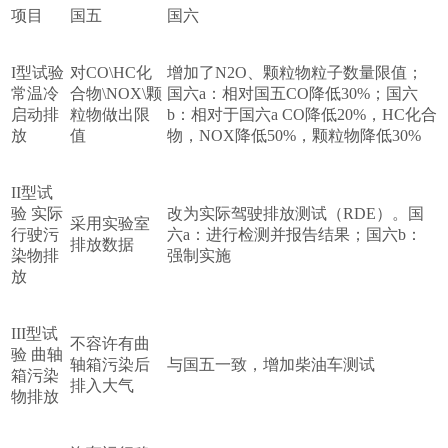
项目
国五
国六
I型试验
对CO\HC化
增加了N2O、颗粒物粒子数量限值；
常温冷
合物\NOX\颗
国六a：相对国五CO降低30%；国六
启动排
粒物做出限
b：相对于国六a CO降低20%，HC化合
放
值
物，NOX降低50%，颗粒物降低30%
II型试
验 实际
改为实际驾驶排放测试（RDE）。国
采用实验室
行驶污
六a：进行检测并报告结果；国六b：
排放数据
染物排
强制实施
放
III型试
不容许有曲
验 曲轴
轴箱污染后
与国五一致，增加柴油车测试
箱污染
排入大气
物排放