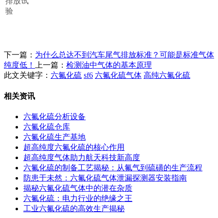
排放试
验
下一篇：
为什么总达不到汽车尾气排放标准？可能是标准气体
纯度低！
上一篇：
检测油中气体的基本原理
此文关键字：
六氟化硫
sf6
六氟化硫气体
高纯六氟化硫
相关资讯
六氟化硫分析设备
六氟化硫仓库
六氟化硫生产基地
超高纯度六氟化硫的核心作用
超高纯度气体助力航天科技新高度
六氟化硫的制备工艺揭秘：从氟气到硫磺的生产流程
防患于未然：六氟化硫气体泄漏探测器安装指南
揭秘六氟化硫气体中的潜在杂质
六氟化硫：电力行业的绝缘之王
工业六氟化硫的高效生产揭秘