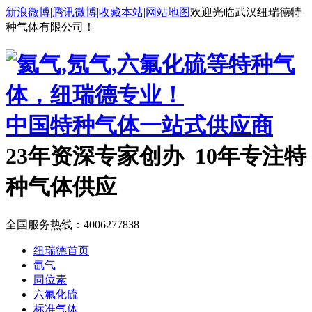
新浪微博
|
腾讯微博
|
收藏本站
|
网站地图
欢迎光临武汉纽瑞德特
种气体有限公司！
中国特种气体一站式供应商
23年资深专家创办 10年专注特
种气体供应
全国服务热线：
4006277838
纽瑞德首页
氙气
同位素
六氟化硫
标准气体