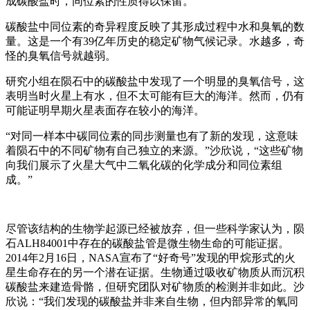
成碳酸盐时，同位素的性质得以保留。
碳酸盐中同位素的奇异程度反映了其形成过程中水和臭氧的数
量。这是一个有39亿年历史的稳定矿物气候记录。水越多，奇
怪的臭氧信号就越弱。
研究小组在陨石中的碳酸盐中发现了一个明显的臭氧信号，这
表明当时火星上有水，但不太可能有巨大的海洋。然而，仍有
可能证明早期火星表面存在较小的海洋。
“对同一样本中碳同位素的同步测量也有了新的发现，这意味
着陨石中的不同矿物有自己独立的来源。”沙欣说，“这些矿物
向我们展示了火星大气中二氧化碳的化学成分和同位素组
成。”
尽管该结构的生物学起源已经被放弃，但一些科学家认为，陨
石ALH84001中存在的碳酸盐管是微生物生命的可能证据。
2014年2月16日，NASA宣布了“好奇号”发现的甲烷形式的火
星生命存在的另一个潜在证据。生物通过吸收矿物质从而沉积
碳酸盐来建造骨骼，但研究团队对矿物质的检测并非如此。沙
欣说：“我们发现的碳酸盐并非来自生物，但内部异常的氧同