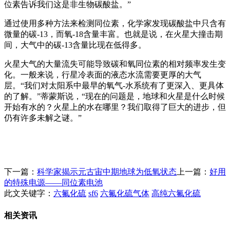
位素告诉我们这是非生物碳酸盐。”
通过使用多种方法来检测同位素，化学家发现碳酸盐中只含有
微量的碳-13，而氧-18含量丰富。也就是说，在火星大撞击期
间，大气中的碳-13含量比现在低得多。
火星大气的大量流失可能导致碳和氧同位素的相对频率发生变
化。一般来说，行星冷表面的液态水流需要更厚的大气
层。“我们对太阳系中最早的氧气-水系统有了更深入、更具体
的了解。”蒂蒙斯说，“现在的问题是，地球和火星是什么时候
开始有水的？火星上的水在哪里？我们取得了巨大的进步，但
仍有许多未解之谜。”
下一篇：
科学家揭示元古宙中期地球为低氧状态
上一篇：
好用
的特殊电源——同位素电池
此文关键字：
六氟化硫
sf6
六氟化硫气体
高纯六氟化硫
相关资讯