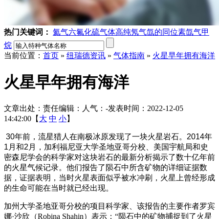
热门关键词：
氦气
六氟化硫气体
高纯氖气
氙的同位素
氙气
甲
烷
当前位置：
首页
»
纽瑞德资讯
»
气体指南
»
火星早年拥有海洋
火星早年拥有海洋
文章出处：
责任编辑：
人气：
-
发表时间：2022-12-05
14:42:00【
大
中
小
】
30年前，流星猎人在南极冰原发现了一块火星岩石。2014年
1月和2月，加利福尼亚大学圣地亚哥分校、美国宇航局和史
密森尼学会的科学家对这块岩石的最新分析揭示了数十亿年前
的火星气候记录。他们报告了陨石中所含矿物的详细证据数
据，证据表明，当时火星表面似乎被水冲刷，火星上曾经形成
的生命可能在当时就已经出现。
加州大学圣地亚哥分校的项目科学家、该报告的主要作者罗宾
娜·沙欣（Robina Shahin）表示：“陨石中的矿物捕捉到了火星