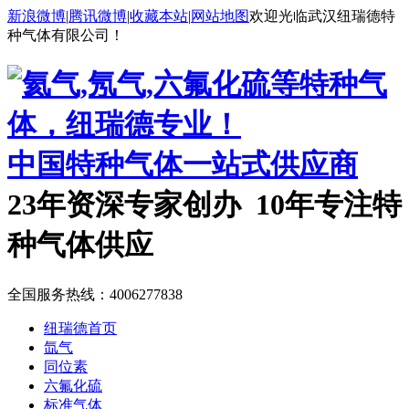
新浪微博
|
腾讯微博
|
收藏本站
|
网站地图
欢迎光临武汉纽瑞德特
种气体有限公司！
中国特种气体一站式供应商
23年资深专家创办 10年专注特
种气体供应
全国服务热线：
4006277838
纽瑞德首页
氙气
同位素
六氟化硫
标准气体