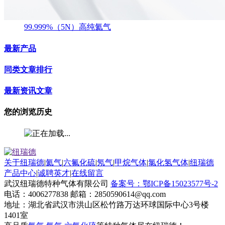
99.999%（5N）高纯氦气
最新产品
同类文章排行
最新资讯文章
您的浏览历史
关于纽瑞德
|
氦气
|
六氟化硫
|
氖气
|
甲烷气体
|
氯化氢气体
|
纽瑞德
产品中心
|
诚聘英才
|
在线留言
武汉纽瑞德特种气体有限公司
备案号：鄂ICP备15023577号-2
电话：4006277838 邮箱：2850590614@qq.com
地址：湖北省武汉市洪山区松竹路万达环球国际中心3号楼
1401室