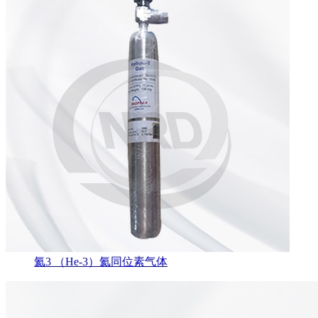
氦3 （He-3）氦同位素气体