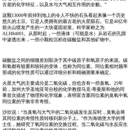
古老的化学特征，以及水与大气相互作用的全貌。”
这颗13000年前掉到地上的令人不快的石头看起来像一个历史
悠久的土豆。它是人类拥有的最古老的火星陨石。它是40亿年
前火山喷发产生的一大块凝固岩浆。科学家称之为
ALH84001。从那时起，一些液体（可能是水）从岩石的孔隙
中渗透出来，一些小颗粒沉积在碳酸盐和其他矿物中。
碳酸盐之间的细微差别取决于其中碳原子和氧原子的来源。碳
和氧都有较重和较轻的变体，也称为同位素。同位素相对频率
形成的化学性质可以通过详细分析和精确测量来确定。
火星大气的主要成分是二氧化碳，但也含有一些臭氧。25年
前，加州大学圣地亚哥分校的化学教授马克·蒂曼斯和他的同
事首次描述了物理和化学现象，表明富含重同位素的臭氧中氧
同位素的平衡非常奇怪。
沙欣说：“当臭氧与大气中的二氧化碳发生反应时，臭氧会将
其同位素的奇怪性质转移到新分子上。”作为海德堡大学的博
士生，她研究了氧同位素的交换过程。当二氧化碳与水反应生