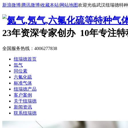
新浪微博
|
腾讯微博
|
收藏本站
|
网站地图
欢迎光临武汉纽瑞德特
23年资深专家创办 10年专注
全国服务热线：
4006277838
纽瑞德首页
氙气
同位素
六氟化硫
标准气体
纽瑞德产品
客户案例
关于纽瑞德
新闻资讯
联系纽瑞德