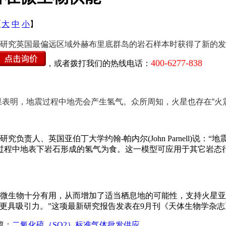
【
大
中
小
】
研究英国最偏远区域外赫布里底群岛的岩石样本时获得了新的发
400-6277-838
，或者拨打我们的热线电话：
明，地震过程中地壳会产生氢气。众所周知，火星也存在“火震
责人、英国亚伯丁大学约翰-帕内尔(John Parnell)说
过程中地表下岩石形成的氢气为食。这一模型可应用于其它岩态
生物十分有用，从而增加了适当栖息地的可能性，支持火星亚表
更具吸引力。”这项最新研究报告发表在9月刊《天体生物学杂志
篇：
二氧化硫（SO2）标准气体批发供应