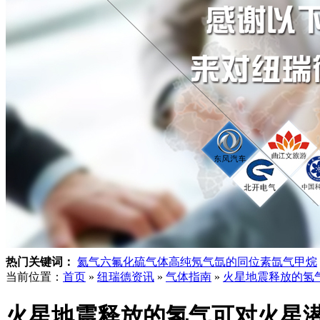
热门关键词：
氦气
六氟化硫气体
高纯氖气
氙的同位素
氙气
甲烷
当前位置：
首页
»
纽瑞德资讯
»
气体指南
»
火星地震释放的氢
火星地震释放的氢气可对火星