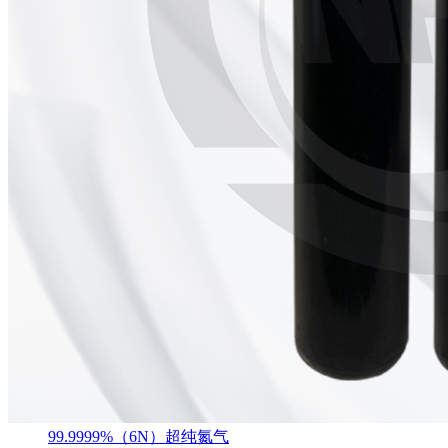
99.9999%（6N）超纯氮气