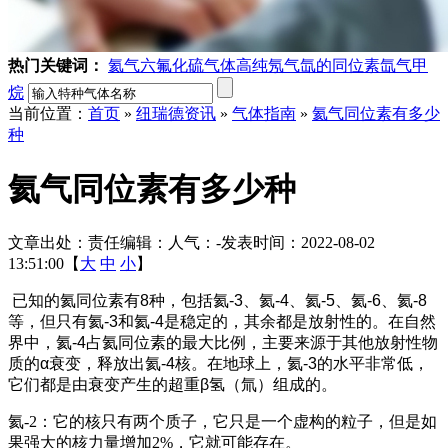
热门关键词：
氦气
六氟化硫气体
高纯氖气
氙的同位素
氙气
甲
烷
当前位置：
首页
»
纽瑞德资讯
»
气体指南
»
氦气同位素有多少
种
氦气同位素有多少种
文章出处：
责任编辑：
人气：
-
发表时间：2022-08-02
13:51:00【
大
中
小
】
已知的氦同位素有8种，包括氦-3、氦-4、氦-5、氦-6、氦-8
等，但只有氦-3和氦-4是稳定的，其余都是放射性的。在自然
界中，氦-4占氦同位素的最大比例，主要来源于其他放射性物
质的α衰变，释放出氦-4核。在地球上，氦-3的水平非常低，
它们都是由衰变产生的超重β氢（氚）组成的。
氦-2：它的核只有两个质子，它只是一个虚构的粒子，但是如
果强大的核力量增加2%，它就可能存在。