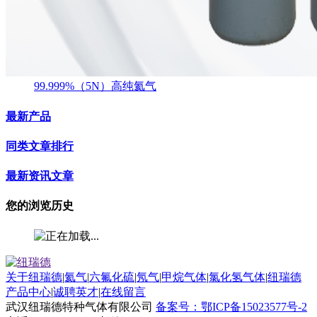
99.999%（5N）高纯氦气
最新产品
同类文章排行
最新资讯文章
您的浏览历史
关于纽瑞德
|
氦气
|
六氟化硫
|
氖气
|
甲烷气体
|
氯化氢气体
|
纽瑞德
产品中心
|
诚聘英才
|
在线留言
武汉纽瑞德特种气体有限公司
备案号：鄂ICP备15023577号-2