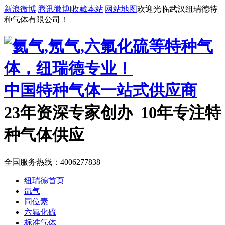
新浪微博
|
腾讯微博
|
收藏本站
|
网站地图
欢迎光临武汉纽瑞德特
种气体有限公司！
中国特种气体一站式供应商
23年资深专家创办 10年专注特
种气体供应
全国服务热线：
4006277838
纽瑞德首页
氙气
同位素
六氟化硫
标准气体