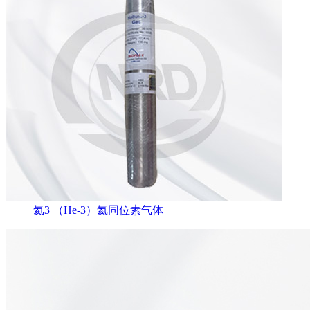
氦3 （He-3）氦同位素气体