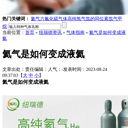
热门关键词：
氦气
六氟化硫气体
高纯氖气
氙的同位素
氙气
甲
烷
当前位置：
首页
»
纽瑞德资讯
»
气体指南
»
氦气是如何变成液
氦
氦气是如何变成液氦
文章出处：
责任编辑：
人气：
-
发表时间：2023-08-24
09:37:03【
大
中
小
】
氦气是如何变成液氦