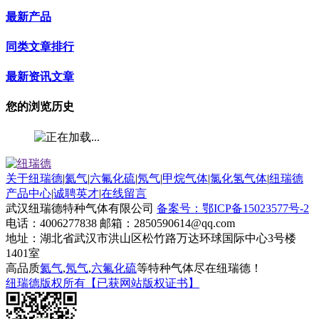
最新产品
同类文章排行
最新资讯文章
您的浏览历史
关于纽瑞德
|
氦气
|
六氟化硫
|
氖气
|
甲烷气体
|
氯化氢气体
|
纽瑞德
产品中心
|
诚聘英才
|
在线留言
武汉纽瑞德特种气体有限公司
备案号：鄂ICP备15023577号-2
电话：4006277838 邮箱：2850590614@qq.com
地址：湖北省武汉市洪山区松竹路万达环球国际中心3号楼
1401室
高品质
氦气
,
氖气
,
六氟化硫
等特种气体尽在纽瑞德！
纽瑞德版权所有【已获网站版权证书】