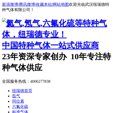
新浪微博
|
腾讯微博
|
收藏本站
|
网站地图
欢迎光临武汉纽瑞德特
种气体有限公司！
中国特种气体一站式供应商
23年资深专家创办 10年专注特
种气体供应
全国服务热线：
4006277838
纽瑞德首页
氙气
同位素
六氟化硫
标准气体