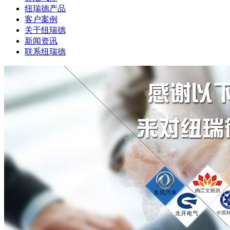
纽瑞德产品
客户案例
关于纽瑞德
新闻资讯
联系纽瑞德