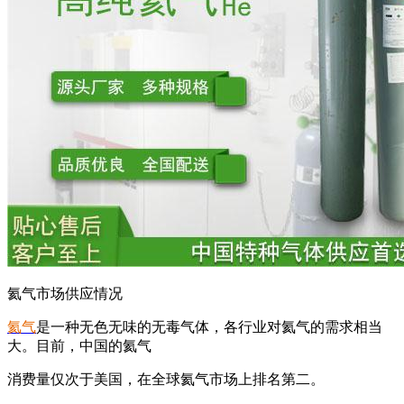
氦气市场供应情况
氦气
是一种无色无味的无毒气体，各行业对氦气的需求相当
大。目前，中国的氦气
消费量仅次于美国，在全球氦气市场上排名第二。