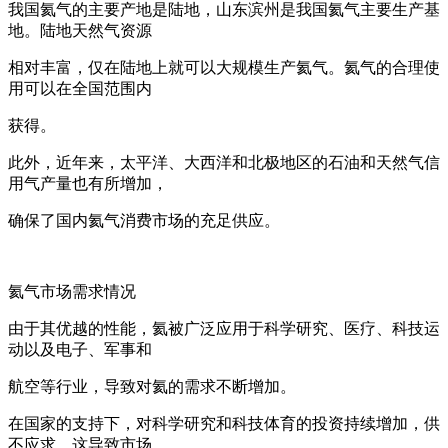
我国氦气的主要产地是陆地，山东滨州是我国氦气主要生产基
地。陆地天然气资源
相对丰富，仅在陆地上就可以大规模生产氦气。氦气的合理使
用可以在全国范围内
获得。
此外，近年来，太平洋、大西洋和北极地区的石油和天然气信
用气产量也有所增加，
确保了国内氦气消费市场的充足供应。
氦气市场需求情况
由于其优越的性能，氦被广泛应用于科学研究、医疗、科技运
动以及电子、军事和
航空等行业，导致对氦的需求不断增加。
在国家的支持下，对科学研究和科技体育的投资持续增加，供
不应求，这导致市场