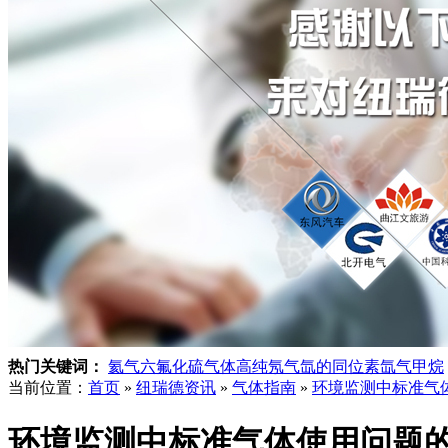
热门关键词：
氦气
六氟化硫气体
高纯氖气
氙的同位素
氙气
甲烷
当前位置：
首页
»
纽瑞德资讯
»
气体指南
»
环境监测中标准气
环境监测中标准气体使用问题