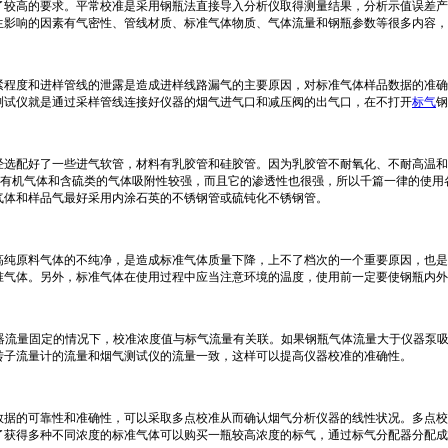
了较高的要求。平常校准是采用钢瓶法直接导入分析仪取得测量结果，分析示值误差产
生影响的因素有气密性、管线材质、标准气体物质、气体流量和钢瓶参数等很多内容，
紧程度和进样管线的泄露是造成进样线路漏气的主要原因，对标准气体样品数据的准确
测试仪就是通过采样管线连接好仪器的烟气进气口和减压阀的出气口，在不打开
标气
钢
经选配好了一些进气软管，材料有乳胶管和硅胶管。因为乳胶管不耐氧化、不耐高温和
分有机气体和含硫类的气体吸附性较强，而且它的渗透性也很强，所以千篇一律的使
气体和样品气最好采用内涂石英的不锈钢管或硫钝化不锈钢管。
高纯原料气体的不纯净，是造成标准气体质量下降，上不了档次的一个重要原因，也是
准气体。另外，标准气体在使用过程中应当注意环境的温度，使用前一定要使钢瓶内外
试仪器流量固定的情况下，校准浓度值与标气流量有关联。如果钢瓶气体流量大于仪器
转子流量计的流量和烟气测试仪的流量一致，这样可以提高仪器校准的准确性。
数据的可靠性和准确性，可以采取多点校准从而确认烟气分析仪器的线性状况。多点校
了获得多种不同浓度的标准气体可以购买一瓶较高浓度的标气，通过标气分配器分配成