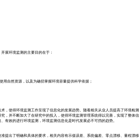
，开展环境监测的主要目的在于：
理使用自然资源，以及为确切掌握环境容量提供科学依据；
技术，使得环境监测工作呈现了信息化的发展趋势。随着相关从业人员提高了环境检测
研究，并不断加大了在研究中的投入，使得环境监测管理系统得以完善，实现了整体信
速、有效的进行环境监测，环境监测信息化是时代发展必不可挡的趋势。
校准提出了明确和具体的要求，相关内容有示值误差、系统偏差、零点漂移、量程漂移