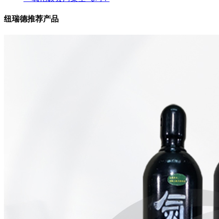
纽瑞德推荐产品