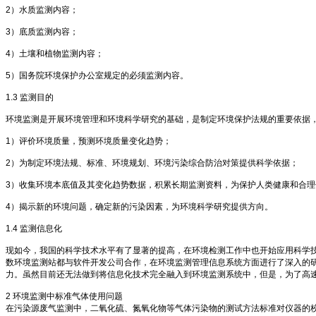
2）水质监测内容；
3）底质监测内容；
4）土壤和植物监测内容；
5）国务院环境保护办公室规定的必须监测内容。
1.3 监测目的
环境监测是开展环境管理和环境科学研究的基础，是制定环境保护法规的重要依据
1）评价环境质量，预测环境质量变化趋势；
2）为制定环境法规、标准、环境规划、环境污染综合防治对策提供科学依据；
3）收集环境本底值及其变化趋势数据，积累长期监测资料，为保护人类健康和合
4）揭示新的环境问题，确定新的污染因素，为环境科学研究提供方向。
1.4 监测信息化
现如今，我国的科学技术水平有了显著的提高，在环境检测工作中也开始应用科学
数环境监测站都与软件开发公司合作，在环境监测管理信息系统方面进行了深入的
力。虽然目前还无法做到将信息化技术完全融入到环境监测系统中，但是，为了高
2 环境监测中标准气体使用问题
在污染源废气监测中，二氧化硫、氮氧化物等气体污染物的测试方法标准对仪器的