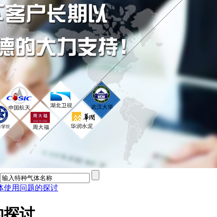
体使用问题的探讨
的探讨