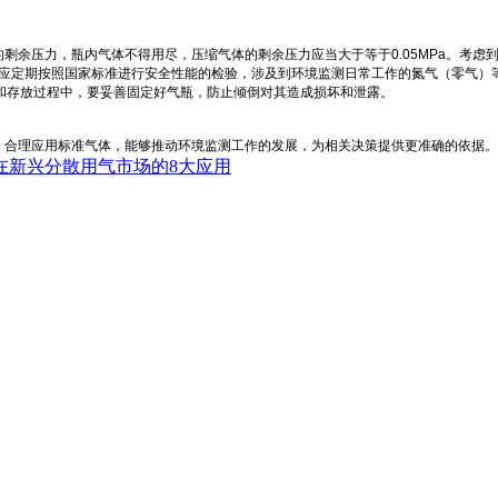
剩余压力，瓶内气体不得用尽，压缩气体的剩余压力应当大于等于0.05MPa。考
应定期按照国家标准进行安全性能的检验，涉及到环境监测日常工作的氮气（零气）等惰
和存放过程中，要妥善固定好气瓶，防止倾倒对其造成损坏和泄露。
，合理应用标准气体，能够推动环境监测工作的发展，为相关决策提供更准确的依据。
在新兴分散用气市场的8大应用