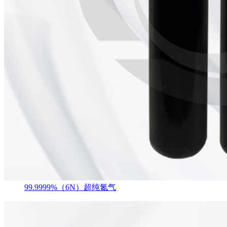
99.9999%（6N）超纯氮气