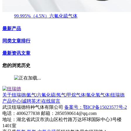
99.995%（4.5N）六氟化硫气体
最新产品
同类文章排行
最新资讯文章
您的浏览历史
关于纽瑞德
|
氦气
|
六氟化硫
|
氖气
|
甲烷气体
|
氯化氢气体
|
纽瑞德
产品中心
|
诚聘英才
|
在线留言
武汉纽瑞德特种气体有限公司
备案号：鄂ICP备15023577号-2
电话：4006277838 邮箱：2850590614@qq.com
地址：湖北省武汉市洪山区松竹路万达环球国际中心3号楼
1401室