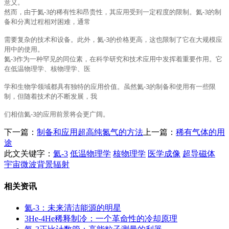
意义。
然而，由于氦-3的稀有性和昂贵性，其应用受到一定程度的限制。氦-3的制
备和分离过程相对困难，通常
需要复杂的技术和设备。此外，氦-3的价格更高，这也限制了它在大规模应
用中的使用。
氦-3作为一种罕见的同位素，在科学研究和技术应用中发挥着重要作用。它
在低温物理学、核物理学、医
学和生物学领域都具有独特的应用价值。虽然氦-3的制备和使用有一些限
制，但随着技术的不断发展，我
们相信氦-3的应用前景将会更广阔。
下一篇：
制备和应用超高纯氮气的方法
上一篇：
稀有气体的用
途
此文关键字：
氦-3
低温物理学
核物理学
医学成像
超导磁体
宇宙微波背景辐射
相关资讯
氦-3：未来清洁能源的明星
3He-4He稀释制冷：一个革命性的冷却原理