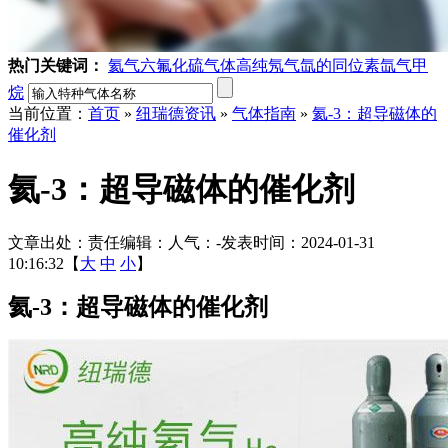
热门关键词：
氦气
六氟化硫气体
高纯氖气
氙的同位素
氙气
甲
烷
当前位置：
首页
»
纽瑞德资讯
»
气体指南
»
氦-3：超导磁体的
催化剂
氦-3：超导磁体的催化剂
文章出处：
责任编辑：
人气：
-
发表时间：2024-01-31
10:16:32【
大
中
小
】
氦-3：超导磁体的催化剂