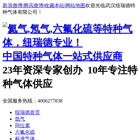
新浪微博
|
腾讯微博
|
收藏本站
|
网站地图
欢迎光临武汉纽瑞德特
种气体有限公司！
中国特种气体一站式供应商
23年资深专家创办 10年专注特
种气体供应
全国服务热线：
4006277838
纽瑞德首页
氙气
同位素
六氟化硫
标准气体