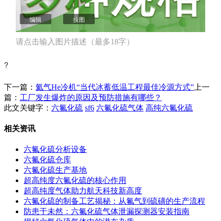
编辑
搜图
请点击输入图片描述（最多18字）
?
下一篇：
氦气He冷机“当代冰蓄低温工程最佳冷源方式”
上一
篇：
工厂发生爆炸的原因及预防措施有哪些？
此文关键字：
六氟化硫
sf6
六氟化硫气体
高纯六氟化硫
相关资讯
六氟化硫分析设备
六氟化硫仓库
六氟化硫生产基地
超高纯度六氟化硫的核心作用
超高纯度气体助力航天科技新高度
六氟化硫的制备工艺揭秘：从氟气到硫磺的生产流程
防患于未然：六氟化硫气体泄漏探测器安装指南