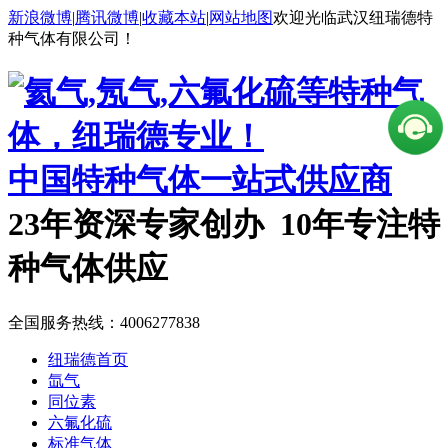
新浪微博
|
腾讯微博
|
收藏本站
|
网站地图
欢迎光临武汉纽瑞德特
种气体有限公司！
中国特种气体一站式供应商
23年资深专家创办 10年专注特
种气体供应
全国服务热线：
4006277838
纽瑞德首页
氙气
同位素
六氟化硫
标准气体