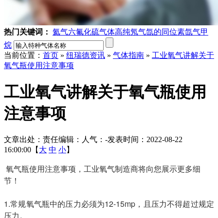
热门关键词：
氦气
六氟化硫气体
高纯氖气
氙的同位素
氙气
甲
烷
当前位置：
首页
»
纽瑞德资讯
»
气体指南
»
工业氧气讲解关于
氧气瓶使用注意事项
工业氧气讲解关于氧气瓶使用
注意事项
文章出处：
责任编辑：
人气：
-
发表时间：2022-08-22
16:00:00【
大
中
小
】
氧气瓶使用注意事项，工业氧气制造商将向您展示更多细
节！
1.常规氧气瓶中的压力必须为12-15mp，且压力不得超过规定
压力。