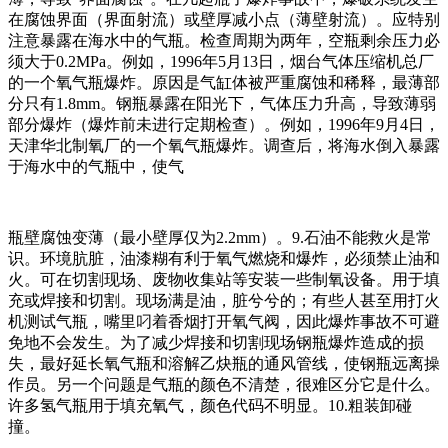
在腐蚀界面（界面射流）或壁厚减小点（薄壁射流）。应特别
注意暴露在海水中的气瓶。检查周期为两年，空瓶剩余压力必
须大于0.2MPa。例如，1996年5月13日，烟台气体压缩机总厂
的一个氧气瓶爆炸。原因是气缸体被严重腐蚀和稀释，最薄部
分只有1.8mm。钢瓶暴露在阳光下，气体压力升高，导致薄弱
部分爆炸（爆炸前未进行定期检查）。例如，1996年9月4日，
天津华北制氧厂的一个氧气瓶爆炸。调查后，将海水倒入暴露
于海水中的气瓶中，使气
瓶壁腐蚀变薄（最小壁厚仅为2.2mm）。9.石油不能救火是常
识。环境肮脏，油漆糊有利于氧气燃烧和爆炸，必须禁止油和
火。可在切割现场、废物收集站等安装一些制氧设备。用于填
充或焊接和切割。现场满是油，脏兮兮的；有些人甚至用打火
机测试气瓶，嘴里叼着香烟打开氧气阀，因此爆炸事故不可避
免地不会发生。为了减少焊接和切割现场钢瓶爆炸造成的损
失，最好延长氧气瓶和溶解乙炔瓶的通风管线，使钢瓶远离操
作员。另一个问题是气瓶的颜色不清楚，很难区分它是什么。
许多氢气瓶用于填充氧气，颜色代码不明显。10.粗装卸碰
撞。