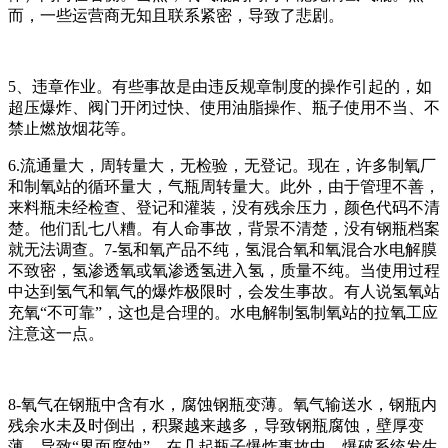
而，一些运营商无知且联系紧密，导致了悲剧。
5、违章作业。有些事故是由违反规章制度的操作引起的，如
超压爆炸、阀门开闭过快、使用油脂操作、瓶子使用不当、不
禁止燃放烟花等。
6.流通量大，周转量大，无检验，无登记。现在，许多制氧厂
和制氧站的循环量大，气瓶周转量大。此外，由于管理不善，
来料瓶未经检查、登记和灌装，没有残余压力，颜色代码不清
楚。他们乱七八糟。有人命事故，背景不清楚，没有钢瓶档案
就无法调查。7-氢和氧产品不纯，氢混合氧和氧混合水电解膜
不致密，氢渗透氧或氧渗透氢进入氢，质量不纯。当使用过程
中达到氢气和氧气的爆炸极限时，
会
发生事故。有人说氢氧站
充氧“不可靠”，这也是合理的。水电解制氢制氧站的拉氧工应
注意这一点。
8-氧气在钢瓶中含有水，腐蚀钢瓶变薄。氧气输送水，钢瓶内
残余水未及时倒出，积聚越来越多，导致钢瓶腐蚀，壁厚变
薄，导致“界面腐蚀”。在几起瓶子爆炸事故中，爆破系统发生