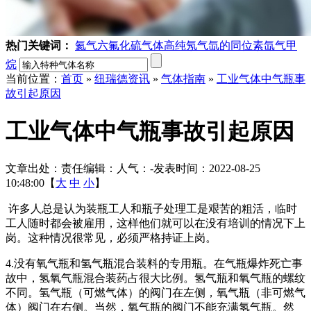
热门关键词：
氦气
六氟化硫气体
高纯氖气
氙的同位素
氙气
甲
烷
当前位置：
首页
»
纽瑞德资讯
»
气体指南
»
工业气体中气瓶事
故引起原因
工业气体中气瓶事故引起原因
文章出处：
责任编辑：
人气：
-
发表时间：2022-08-25
10:48:00【
大
中
小
】
许多人总是认为装瓶工人和瓶子处理工是艰苦的粗活，临时
工人随时都会被雇用，这样他们就可以在没有培训的情况下上
岗。这种情况很常见，必须严格持证上岗。
4.没有氧气瓶和氢气瓶混合装料的专用瓶。在气瓶爆炸死亡事
故中，氢氧气瓶混合装药占很大比例。氢气瓶和氧气瓶的螺纹
不同。氢气瓶（可燃气体）的阀门在左侧，氧气瓶（非可燃气
体）阀门在右侧。当然，氧气瓶的阀门不能充满氢气瓶。然