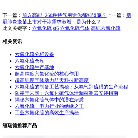
下一篇：
前方高能--260种特气用途你都知道嘛？
上一篇：
新
冠肺炎疫苗上市对干冰需求激增，是为什么？
此文关键字：
六氟化硫
sf6
六氟化硫气体
高纯六氟化硫
相关资讯
六氟化硫分析设备
六氟化硫仓库
六氟化硫生产基地
超高纯度六氟化硫的核心作用
超高纯度气体助力航天科技新高度
六氟化硫的制备工艺揭秘：从氟气到硫磺的生产流程
防患于未然：六氟化硫气体泄漏探测器安装指南
揭秘六氟化硫气体中的潜在杂质
六氟化硫：电力行业的绝缘之王
工业六氟化硫的高效生产揭秘
纽瑞德推荐产品