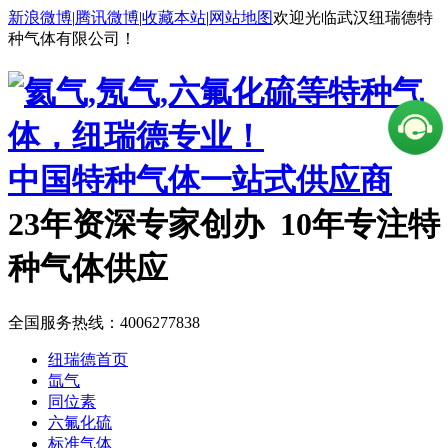
新浪微博
|
腾讯微博
|
收藏本站
|
网站地图
欢迎光临武汉纽瑞德特
种气体有限公司！
中国特种气体一站式供应商
23年资深专家创办 10年专注特
种气体供应
全国服务热线：
4006277838
纽瑞德首页
氙气
同位素
六氟化硫
标准气体