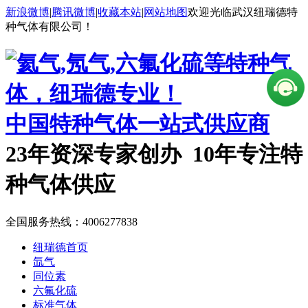
新浪微博
|
腾讯微博
|
收藏本站
|
网站地图
欢迎光临武汉纽瑞德特
种气体有限公司！
中国特种气体一站式供应商
23年资深专家创办 10年专注特
种气体供应
全国服务热线：
4006277838
纽瑞德首页
氙气
同位素
六氟化硫
标准气体