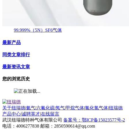
99.999%（5N）SF6气体
最新产品
同类文章排行
最新资讯文章
您的浏览历史
关于纽瑞德
|
氦气
|
六氟化硫
|
氖气
|
甲烷气体
|
氯化氢气体
|
纽瑞德
产品中心
|
诚聘英才
|
在线留言
武汉纽瑞德特种气体有限公司
备案号：鄂ICP备15023577号-2
电话：4006277838 邮箱：2850590614@qq.com