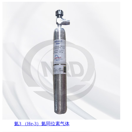
氦3 （He-3）氦同位素气体