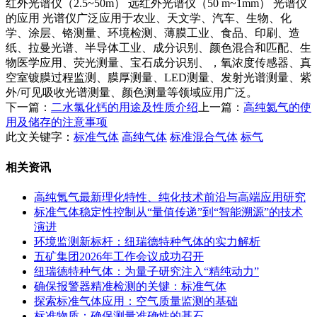
红外光谱仪（2.5~50m） 远红外光谱仪（50 m~1mm） 光谱仪
的应用 光谱仪广泛应用于农业、天文学、汽车、生物、化
学、涂层、铬测量、环境检测、薄膜工业、食品、印刷、造
纸、拉曼光谱、半导体工业、成分识别、颜色混合和匹配、生
物医学应用、荧光测量、宝石成分识别、，氧浓度传感器、真
空室镀膜过程监测、膜厚测量、LED测量、发射光谱测量、紫
外/可见吸收光谱测量、颜色测量等领域应用广泛。
下一篇：
二水氯化钙的用途及性质介绍
上一篇：
高纯氦气的使
用及储存的注意事项
此文关键字：
标准气体
高纯气体
标准混合气体
标气
相关资讯
高纯氪气最新理化特性、纯化技术前沿与高端应用研究
标准气体稳定性控制从“量值传递”到“智能溯源”的技术
演进
环境监测新标杆：纽瑞德特种气体的实力解析
五矿集团2026年工作会议成功召开
纽瑞德特种气体：为量子研究注入“精纯动力”
确保报警器精准检测的关键：标准气体
探索标准气体应用：空气质量监测的基础
标准物质：确保测量准确性的基石