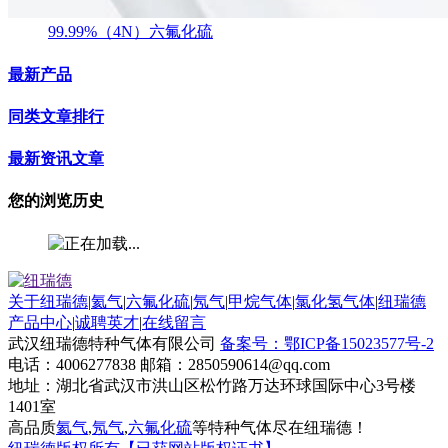
99.99%（4N）六氟化硫
最新产品
同类文章排行
最新资讯文章
您的浏览历史
关于纽瑞德
|
氦气
|
六氟化硫
|
氖气
|
甲烷气体
|
氯化氢气体
|
纽瑞德
产品中心
|
诚聘英才
|
在线留言
武汉纽瑞德特种气体有限公司
备案号：鄂ICP备15023577号-2
电话：4006277838 邮箱：2850590614@qq.com
地址：湖北省武汉市洪山区松竹路万达环球国际中心3号楼
1401室
高品质
氦气
,
氖气
,
六氟化硫
等特种气体尽在纽瑞德！