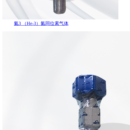
氦3 （He-3）氦同位素气体