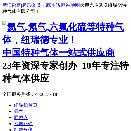
新浪微博
|
腾讯微博
|
收藏本站
|
网站地图
欢迎光临武汉纽瑞德特
种气体有限公司！
中国特种气体一站式供应商
23年资深专家创办 10年专注特
种气体供应
全国服务热线：
4006277838
纽瑞德首页
氙气
同位素
六氟化硫
标准气体