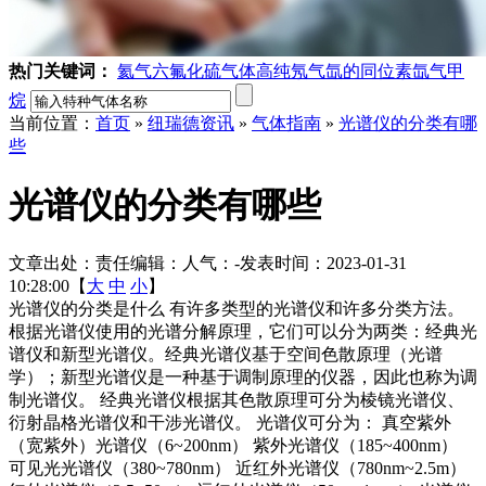
热门关键词：
氦气
六氟化硫气体
高纯氖气
氙的同位素
氙气
甲
烷
当前位置：
首页
»
纽瑞德资讯
»
气体指南
»
光谱仪的分类有哪
些
光谱仪的分类有哪些
文章出处：
责任编辑：
人气：
-
发表时间：2023-01-31
10:28:00【
大
中
小
】
光谱仪的分类是什么 有许多类型的光谱仪和许多分类方法。
根据光谱仪使用的光谱分解原理，它们可以分为两类：经典光
谱仪和新型光谱仪。经典光谱仪基于空间色散原理（光谱
学）；新型光谱仪是一种基于调制原理的仪器，因此也称为调
制光谱仪。 经典光谱仪根据其色散原理可分为棱镜光谱仪、
衍射晶格光谱仪和干涉光谱仪。 光谱仪可分为： 真空紫外
（宽紫外）光谱仪（6~200nm） 紫外光谱仪（185~400nm）
可见光光谱仪（380~780nm） 近红外光谱仪（780nm~2.5m）