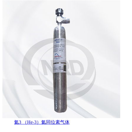
氦3 （He-3）氦同位素气体