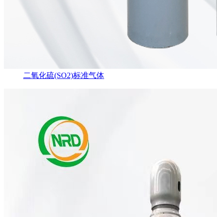
二氧化硫(SO2)标准气体