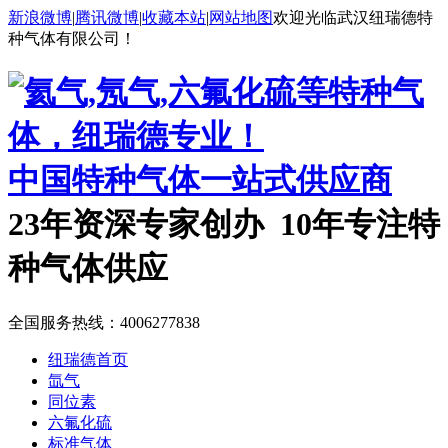
新浪微博
|
腾讯微博
|
收藏本站
|
网站地图
欢迎光临武汉纽瑞德特
种气体有限公司！
中国特种气体一站式供应商
23年资深专家创办 10年专注特
种气体供应
全国服务热线：
4006277838
纽瑞德首页
氙气
同位素
六氟化硫
标准气体