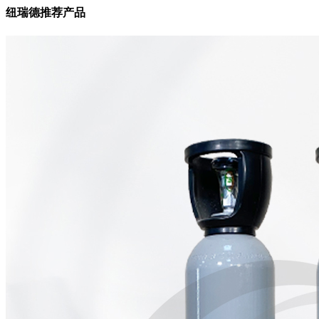
纽瑞德推荐产品