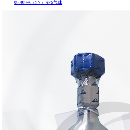
99.999%（5N）SF6气体