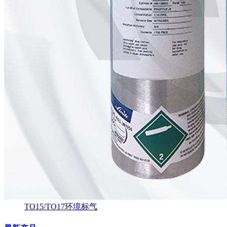
TO15/TO17环境标气