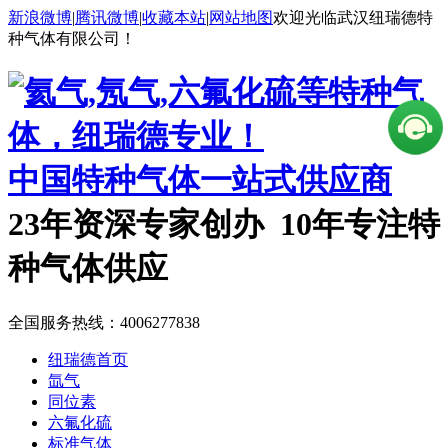
新浪微博
|
腾讯微博
|
收藏本站
|
网站地图
欢迎光临武汉纽瑞德特
种气体有限公司！
中国特种气体一站式供应商
23年资深专家创办 10年专注特
种气体供应
全国服务热线：
4006277838
纽瑞德首页
氙气
同位素
六氟化硫
标准气体