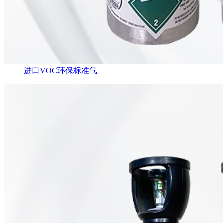
进口VOC环保标准气