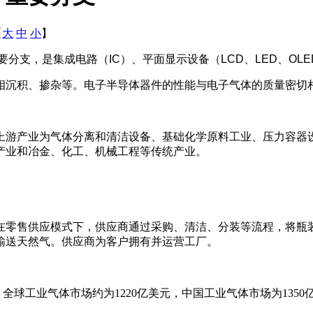
【
大
中
小
】
分支，是集成电路（IC）、平面显示设备（LCD、LED、OL
相沉积、掺杂等。电子半导体器件的性能与电子气体的质量密切
上游产业为气体分离和清洁设备、基础化学原料工业、压力容器设
产业和冶金、化工、机械工程等传统产业。
在零售供应模式下，供应商通过采购、清洁、分装等流程，将瓶
输送天然气。供应商为客户拥有并运营工厂。
球工业气体市场约为1220亿美元，中国工业气体市场为1350亿元人