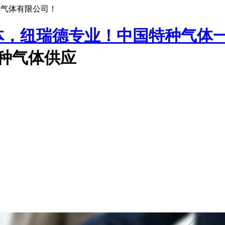
种气体有限公司！
中国特种气体
特种气体供应