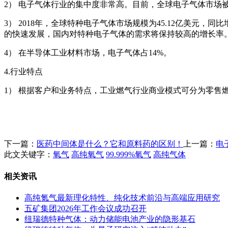
2） 电子气体行业的集中度非常高。目前，全球电子气体市场
3） 2018年，全球特种电子气体市场规模为45.12亿美元，同
的快速发展，国内对特种电子气体的需求将保持较高的增长率。预
4） 在半导体工业材料市场，电子气体占14%。
4.行业特点
1） 根据客户和业务特点，工业燃气行业商业模式可分为零售
下一篇：
医药中间体是什么？它和原料药的区别！
上一篇：
电
此文关键字：
氧气
高纯氧气
99.999%氧气
高纯气体
相关资讯
高纯氪气最新理化特性、纯化技术前沿与高端应用研究
五矿集团2026年工作会议成功召开
纽瑞德特种气体：动力储能电池产业的隐形基石