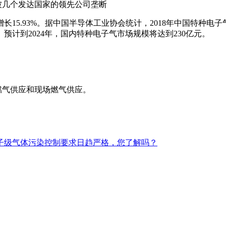
被几个发达国家的领先公司垄断
比增长15.93%。据中国半导体工业协会统计，2018年中国特种电
计到2024年，国内特种电子气市场规模将达到230亿元。
燃气供应和现场燃气供应。
子级气体污染控制要求日趋严格，您了解吗？