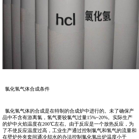
氯化氢气体合成条件
氯化氢气体的合成是在特制的合成炉中进行的。未了确保产
品中不含有游离氯，氢气要较氯气过量15%~20%。实际生产
的炉中火焰温度在200℃左右。由于反应是一个放热反应，为
了不使反应温度过高，工业生产通过控制氯气和氢气的流量和
在壁炉外夹套间通冷却水的办法控制氯化氢出炉温度小于