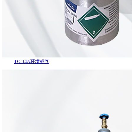
TO-14A环境标气