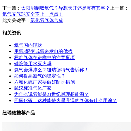
下一篇：
太阳能制取氢气？异想天开还是真有其事？
上一篇：
氦气充气球安全不止一点点！
此文关键字：
氯化氢气体合成
相关资讯
氦气国内现状
用氦3聚变成氦来发电的优势
标准气体在进样中的注意事项
硅烷能用水灭火吗
氦气会爆炸么？纽瑞德特气告诉你！
如何提高氦气的稳定性？
六氟化硫厂家要做好防护措施
武汉标准气体厂家
为什么说氢能是21世纪最理想能源？
四氟化碳，这种能使火星升温的气体有什么用途？
纽瑞德推荐产品