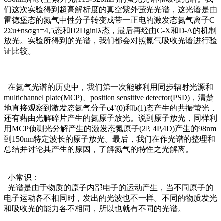
们这次实验得到超高解析度的真空紫外萤光光谱，这光谱是由
雷德堡态的氮气中性分子转变成带一正电的激发态氮气离子C
2Σu+nsσgn=4,5态和D2Πginlλ态，最后再经由C-X和D-A的机制
放光。实验所得到的光谱，我们都会对照氮气吸收光谱进行验
证比较。
在氮气光谱的历史中，我们第一次能够利用同步辐射光源和
multichannel plate(MCP)、position sensitive detector(PSD)，清楚
地直接观察到激发态氮气分子c4’(0)和b(1)态产生的共振萤光，
还有藉由光解碎片产生的氮原子放光。说到原子放光，同样利
用MCP侦测光分解产生的激发态氮原子(2P, 4P,4D)产生的98nm
到150nm特定波长的原子放光。最后，我们在作光谱的整理和
总结并讨论其产生的原因，了解氮气的特性之光解离。
小常识：
光谱是由于物质的原子内部电子的运动产生，当不同原子的
电子运动各不相同时，发出的光波也不一样。不同的物质发光
和吸收光的能力各不相同，所以也就有不同的光谱。