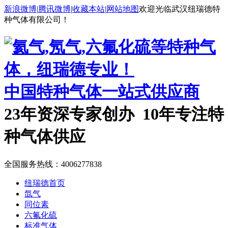
新浪微博
|
腾讯微博
|
收藏本站
|
网站地图
欢迎光临武汉纽瑞德特
种气体有限公司！
中国特种气体一站式供应商
23年资深专家创办 10年专注特
种气体供应
全国服务热线：
4006277838
纽瑞德首页
氙气
同位素
六氟化硫
标准气体