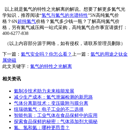
以上就是氮气的特性之光解离的解说。想要了解更多氮气光
学知识，推荐阅读“
氢气与氮气的光谱特性
”5N高纯氮气价
格？6N
超纯氮气
价格？氮气多少钱一瓶？了解高纯氮气价
格，另有氮气减压阀一站式采购，高纯氮气合作事宜请拨打：
400-6277-838
（以上内容部分源于网络，如有侵权，请联系管理员删除）
下一篇：
氦气安全吗？你怎么看？
上一篇：
氩气的用途之钛金
属烧磁
此文关键字：
氮气的特性之光解离
相关资讯
氦制冷技术助力未来核能发展
减少生产成本：氮气泄漏检测的新思路
气体分离新技术：变压吸附与膜分离
纽瑞德氮气：电子工业的不二选择
智能包装：工业气体在食品保鲜中的应用
探索食品保鲜的秘密：气体添加剂大揭秘
氮、氢和氦：哪种更昂贵？