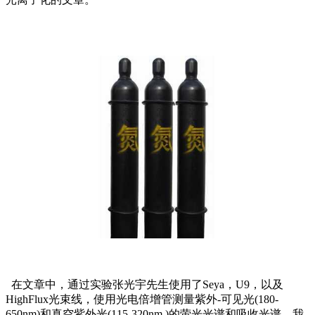
在文章中，通过实验张光宇先生使用了Seya，U9，以及
HighFlux光束线，使用光电倍增管测量紫外-可见光(180-
650nm)和真空紫外光(115-320nm )的萤光光谱和吸收光谱。我