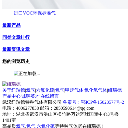
进口VOC环保标准气
最新产品
同类文章排行
最新资讯文章
您的浏览历史
关于纽瑞德
|
氦气
|
六氟化硫
|
氖气
|
甲烷气体
|
氯化氢气体
|
纽瑞德
产品中心
|
诚聘英才
|
在线留言
武汉纽瑞德特种气体有限公司
备案号：鄂ICP备15023577号-2
电话：4006277838 邮箱：2850590614@qq.com
地址：湖北省武汉市洪山区松竹路万达环球国际中心3号楼
1401室
高品质
氦气
,
氖气
,
六氟化硫
等特种气体尽在纽瑞德！