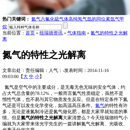
热门关键词：
氦气
六氟化硫气体
高纯氖气
氙的同位素
氙气
甲
烷
当前位置：
首页
»
纽瑞德资讯
»
气体指南
»
氮气的特性之光解
离
氮气的特性之光解离
文章出处：
责任编辑：
人气：
-
发表时间：2014-11-16
09:03:00【
大
中
小
】
氮气是空气中的主要成分，是无毒无色无味的安全气体，约
占大气总含量的78.12%，一般而言氮气性质稳定，虽然不是
惰性气体，也不易与其它物质发生反应。但是在特定条件下氮
气还是可以发生化学变化，如高温高压条件。
氮气
的特性有许
多，无论是液氮制冷还是氮气做化肥，都是大家早就知道的事
情。但是
氮气的特性之光解离
大家清楚么？今天纽瑞德特气小
编就为大家带来张光宇先生的一篇讲解氮气光解离、光吸收、
光离子化的文章。