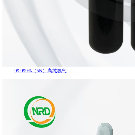
99.999%（5N）高纯氮气