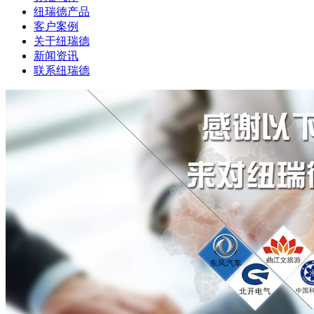
纽瑞德产品
客户案例
关于纽瑞德
新闻资讯
联系纽瑞德