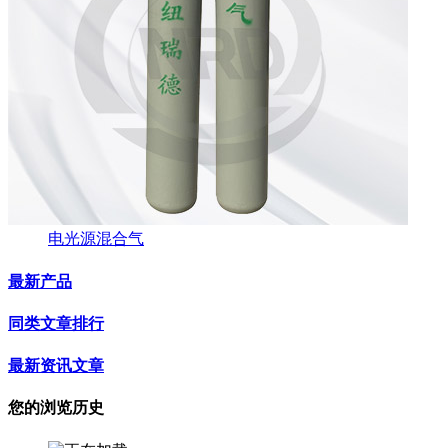
电光源混合气
最新产品
同类文章排行
最新资讯文章
您的浏览历史