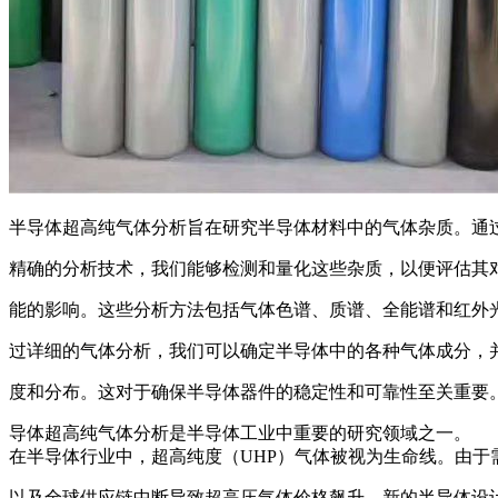
半导体超高纯气体分析旨在研究半导体材料中的气体杂质。通
精确的分析技术，我们能够检测和量化这些杂质，以便评估其
能的影响。这些分析方法包括气体色谱、质谱、全能谱和红外
过详细的气体分析，我们可以确定半导体中的各种气体成分，
度和分布。这对于确保半导体器件的稳定性和可靠性至关重要
导体超高纯气体分析是半导体工业中重要的研究领域之一。
在半导体行业中，超高纯度（UHP）气体被视为生命线。由于
以及全球供应链中断导致超高压气体价格飙升，新的半导体设