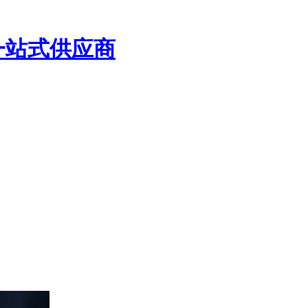
一站式供应商