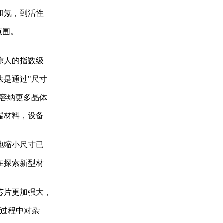
和氖，到活性
范围。
惊人的指数级
法是通过"尺寸
以容纳更多晶体
端材料，设备
地缩小尺寸已
在探索新型材
芯片更加强大，
造过程中对杂