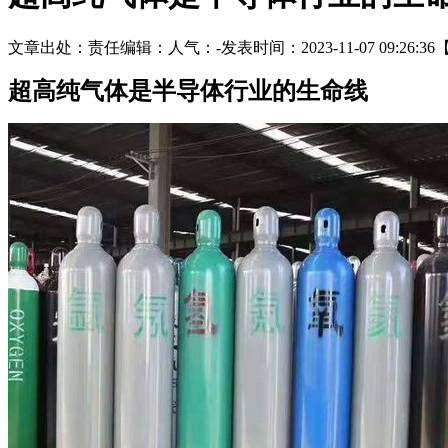
文章出处：
责任编辑：
人气：
-
发表时间：2023-11-07 09:26:36
超高纯气体是半导体行业的生命线