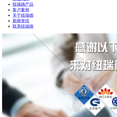
纽瑞德产品
客户案例
关于纽瑞德
新闻资讯
联系纽瑞德