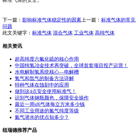
标准气体的安全。
下一篇：
影响标准气体稳定性的因素
上一篇：
标准气体的常见
问题
此文关键字：
标准气体
混合气体
工业气体
高纯气体
相关资讯
超高纯度六氟化硫的核心作用
中国纯氢冶金技术再突破，全球首套项目投产运营！
水电解制氢系统核心—电解槽
氪气和氙气的制备方法详解
特种气体在蚀刻中的应用
做到这4点安全使用标准气！
识别气体钢瓶颜色，保障安全操作
最近一周sf6气体每立方米多少钱
不同工业用途的氮气纯度等级
氦气潜水的优点知多少？
纽瑞德推荐产品