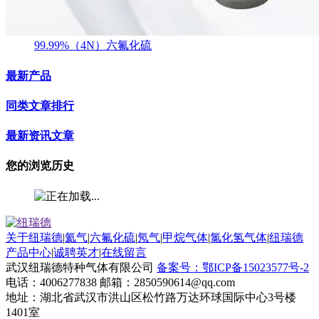
99.99%（4N）六氟化硫
最新产品
同类文章排行
最新资讯文章
您的浏览历史
关于纽瑞德
|
氦气
|
六氟化硫
|
氖气
|
甲烷气体
|
氯化氢气体
|
纽瑞德
产品中心
|
诚聘英才
|
在线留言
武汉纽瑞德特种气体有限公司
备案号：鄂ICP备15023577号-2
电话：4006277838 邮箱：2850590614@qq.com
地址：湖北省武汉市洪山区松竹路万达环球国际中心3号楼
1401室