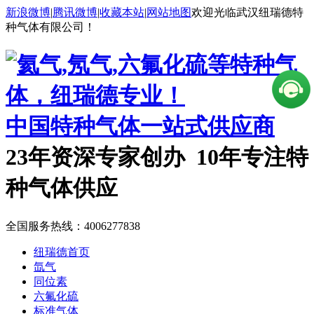
新浪微博
|
腾讯微博
|
收藏本站
|
网站地图
欢迎光临武汉纽瑞德特
种气体有限公司！
中国特种气体一站式供应商
23年资深专家创办 10年专注特
种气体供应
全国服务热线：
4006277838
纽瑞德首页
氙气
同位素
六氟化硫
标准气体