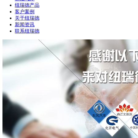
纽瑞德产品
客户案例
关于纽瑞德
新闻资讯
联系纽瑞德