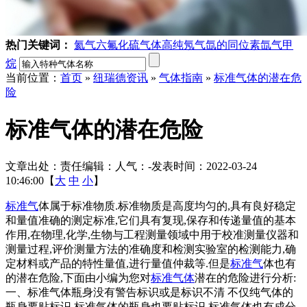
热门关键词：
氦气
六氟化硫气体
高纯氖气
氙的同位素
氙气
甲
烷
当前位置：
首页
»
纽瑞德资讯
»
气体指南
»
标准气体的潜在危
险
标准气体的潜在危险
文章出处：
责任编辑：
人气：
-
发表时间：2022-03-24
10:46:00【
大
中
小
】
标准气
体属于标准物质.标准物质是高度均匀的,具有良好稳定
和量值准确的测定标准,它们具有复现,保存和传递量值的基本
作用,在物理,化学,生物与工程测量领域中用于校准测量仪器和
测量过程,评价测量方法的准确度和检测实验室的检测能力,确
定材料或产品的特性量值,进行量值仲裁等.但是
标准气
体也有
的潜在危险,下面由小编为您对
标准气体
潜在的危险进行分析:
一、标准气体瓶身没有警告标识或是标识不清 不仅纯气体的
瓶身要贴标识,标准气体的瓶身也要贴标识.标准气体也有成分