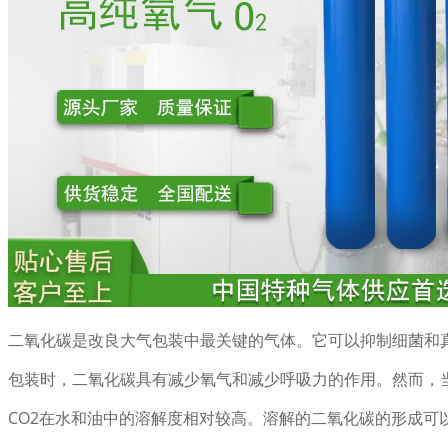
二氧化碳是改良大气包装中最关键的气体。它可以抑制细菌和
包装时，二氧化碳具有减少氧气和减少呼吸力的作用。然而，当
CO2在水和油中的溶解度相对较高。溶解的二氧化碳的形成可