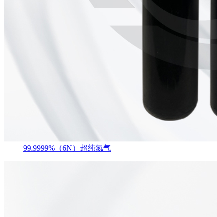
99.9999%（6N）超纯氮气