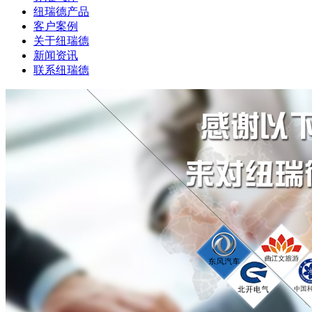
纽瑞德产品
客户案例
关于纽瑞德
新闻资讯
联系纽瑞德