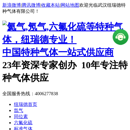
新浪微博
|
腾讯微博
|
收藏本站
|
网站地图
欢迎光临武汉纽瑞德特
种气体有限公司！
中国特种气体一站式供应商
23年资深专家创办 10年专注特
种气体供应
全国服务热线：
4006277838
纽瑞德首页
氙气
同位素
六氟化硫
标准气体