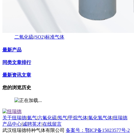
二氧化硫(SO2)标准气体
最新产品
同类文章排行
最新资讯文章
您的浏览历史
关于纽瑞德
|
氦气
|
六氟化硫
|
氖气
|
甲烷气体
|
氯化氢气体
|
纽瑞德
产品中心
|
诚聘英才
|
在线留言
武汉纽瑞德特种气体有限公司
备案号：鄂ICP备15023577号-2