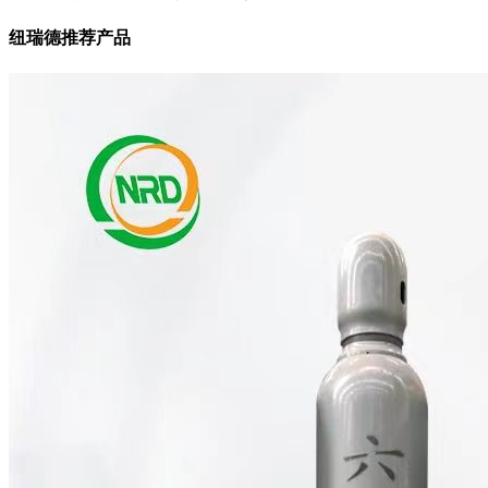
纽瑞德推荐产品