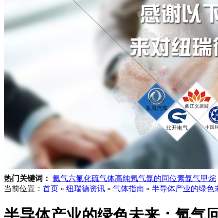
热门关键词：
氦气
六氟化硫气体
高纯氖气
氙的同位素
氙气
甲烷
当前位置：
首页
»
纽瑞德资讯
»
气体指南
»
半导体产业的绿色
半导体产业的绿色未来：氖气