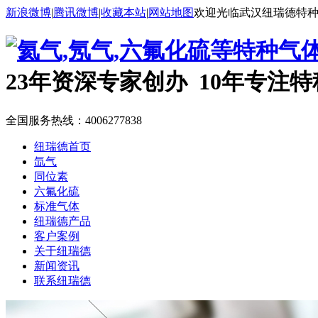
新浪微博
|
腾讯微博
|
收藏本站
|
网站地图
欢迎光临武汉纽瑞德特
23年资深专家创办 10年专注
全国服务热线：
4006277838
纽瑞德首页
氙气
同位素
六氟化硫
标准气体
纽瑞德产品
客户案例
关于纽瑞德
新闻资讯
联系纽瑞德