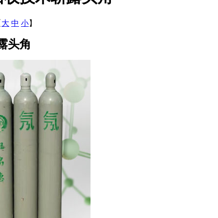
【
大
中
小
】
崭露头角