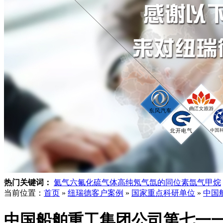
热门关键词：
氦气
六氟化硫气体
高纯氖气
氙的同位素
氙气
甲烷
当前位置：
首页
»
纽瑞德客户案例
»
国家重点科研单位
»
中国
中国船舶重工集团公司第七一