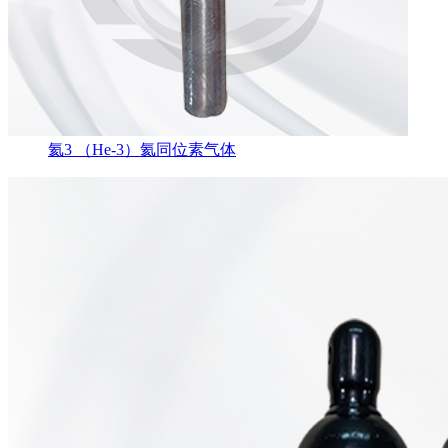
氦3 （He-3）氦同位素气体