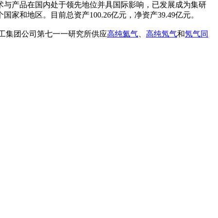
术与产品在国内处于领先地位并具国际影响，已发展成为集研
和地区。目前总资产100.26亿元，净资产39.49亿元。
工集团公司第七一一研究所供应
高纯
氦气
、
高纯氖气
和
氖气同