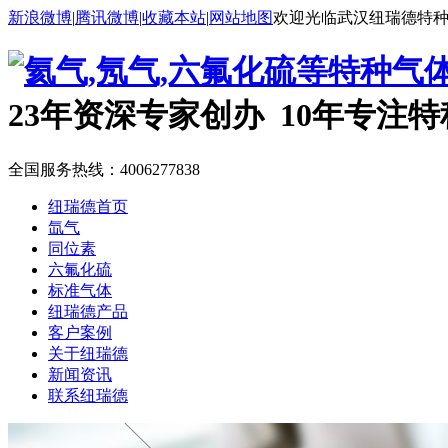
新浪微博
|
腾讯微博
|
收藏本站
|
网站地图
欢迎光临武汉纽瑞德特
23年资深专家创办 10年专注
全国服务热线：
4006277838
纽瑞德首页
氙气
同位素
六氟化硫
标准气体
纽瑞德产品
客户案例
关于纽瑞德
新闻资讯
联系纽瑞德