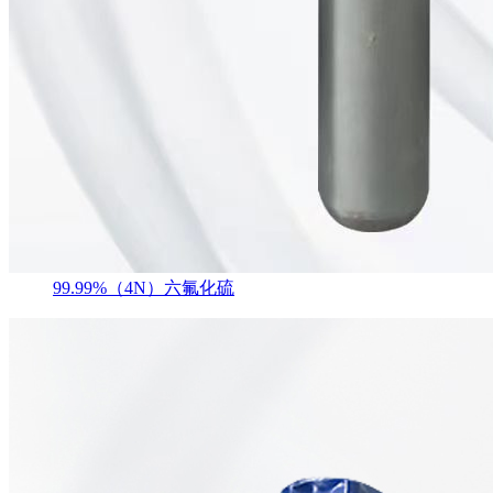
99.99%（4N）六氟化硫