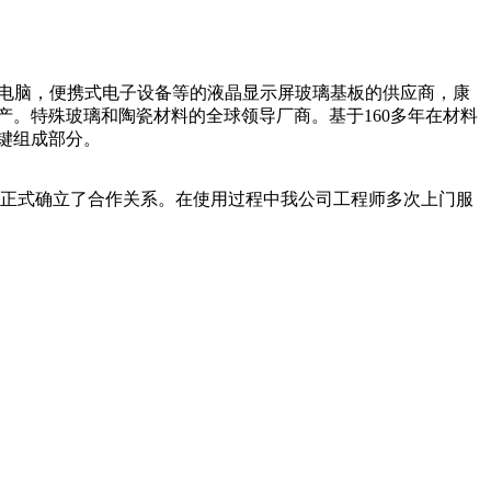
本电脑，便携式电子设备等的液晶显示屏玻璃基板的供应商，康
投产。特殊玻璃和陶瓷材料的全球领导厂商。基于160多年在材料
键组成部分。
司正式确立了合作关系。在使用过程中我公司工程师多次上门服