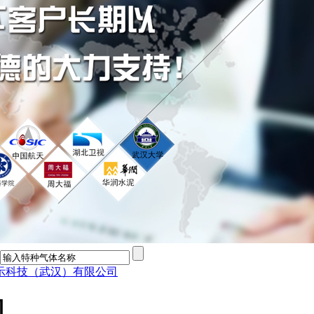
示科技（武汉）有限公司
司