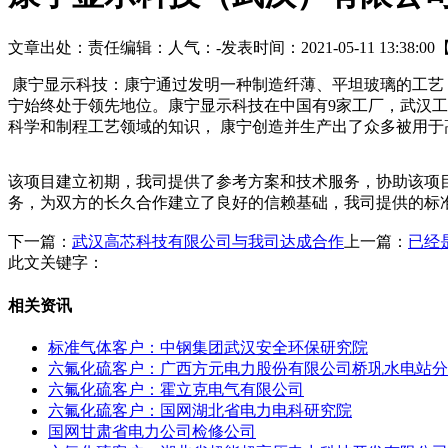
文章出处：
责任编辑：
人气：
-
发表时间：2021-05-11 13:38:00
康宁显示科技：康宁通过发明一种制造纤薄、平坦玻璃的工艺
宁始终处于领先地位。康宁显示科技在中国有9家工厂，武汉工厂作
科学和制程工艺领域的知识， 康宁创造并生产出了众多被用
该项目建立初期，我司提供了参考方案和技术服务，协助该项目
务，为双方的长久合作建立了良好的信赖基础，我司提供的标
下一篇：
武汉高芯科技有限公司与我司达成合作
上一篇：
已经
此文关键字：
相关资讯
标准气体客户：中钢集团武汉安全环保研究院
六氟化硫客户：广西方元电力股份有限公司桥巩水电站分
六氟化硫客户：霍立克电气有限公司
六氟化硫客户：国网湖北省电力电科研究院
国网甘肃省电力公司检修公司