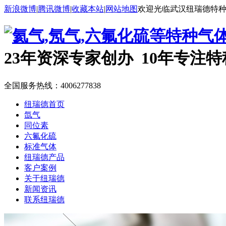
新浪微博
|
腾讯微博
|
收藏本站
|
网站地图
欢迎光临武汉纽瑞德特
23年资深专家创办 10年专注
全国服务热线：
4006277838
纽瑞德首页
氙气
同位素
六氟化硫
标准气体
纽瑞德产品
客户案例
关于纽瑞德
新闻资讯
联系纽瑞德