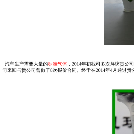
汽车生产需要大量的
标准气体
，2014年初我司多次拜访贵
司来回与贵公司曾做了8次报价合同。终于在2014年4月通过