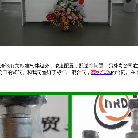
公司洽谈有关标准气体组分，浓度配置，配送等问题。另外贵公司
贵公司的试气。和我司签订了标气，混合气，
高纯气体
的合同。在