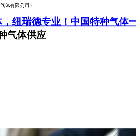
种气体有限公司！
中国特种气体
特种气体供应