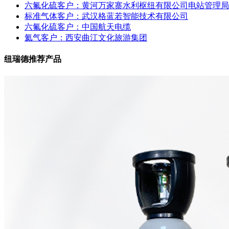
六氟化硫客户：黄河万家寨水利枢纽有限公司电站管理局
标准气体客户：武汉格蓝若智能技术有限公司
六氟化硫客户：中国航天电缆
氦气客户：西安曲江文化旅游集团
纽瑞德推荐产品