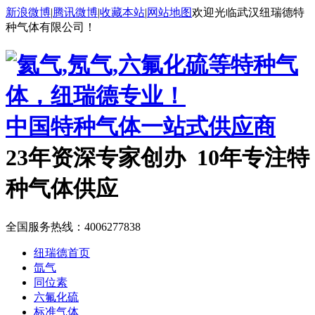
新浪微博
|
腾讯微博
|
收藏本站
|
网站地图
欢迎光临武汉纽瑞德特
种气体有限公司！
中国特种气体一站式供应商
23年资深专家创办 10年专注特
种气体供应
全国服务热线：
4006277838
纽瑞德首页
氙气
同位素
六氟化硫
标准气体