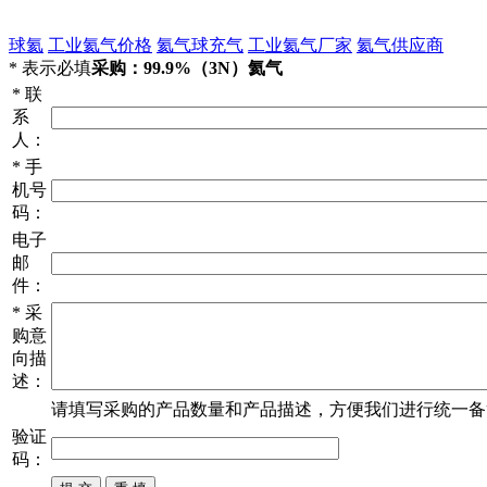
球氦
工业氦气价格
氦气球充气
工业氦气厂家
氦气供应商
*
表示必填
采购：99.9%（3N）氦气
*
联
系
人：
*
手
机号
码：
电子
邮
件：
*
采
购意
向描
述：
请填写
采购
的产品数量和产品描述，方便我们进行统一备
验证
码：