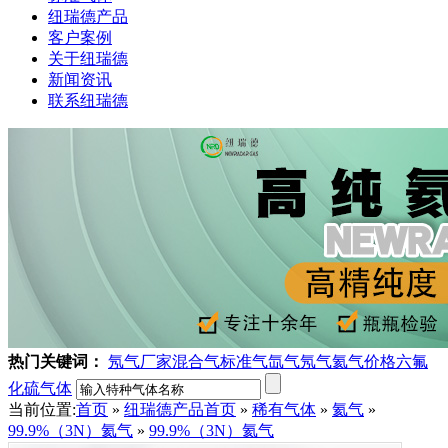
纽瑞德产品
客户案例
关于纽瑞德
新闻资讯
联系纽瑞德
热门关键词：
氖气厂家
混合气
标准气
氙气
氖气
氦气价格
六氟
化硫气体
当前位置:
首页
»
纽瑞德产品
首页
»
稀有气体
»
氦气
»
99.9%（3N）氦气
»
99.9%（3N）氦气