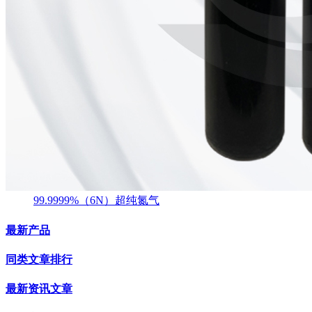
99.9999%（6N）超纯氮气
最新产品
同类文章排行
最新资讯文章