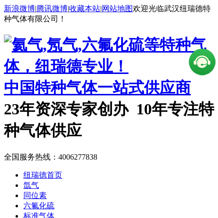
新浪微博
|
腾讯微博
|
收藏本站
|
网站地图
欢迎光临武汉纽瑞德特
种气体有限公司！
中国特种气体一站式供应商
23年资深专家创办 10年专注特
种气体供应
全国服务热线：
4006277838
纽瑞德首页
氙气
同位素
六氟化硫
标准气体