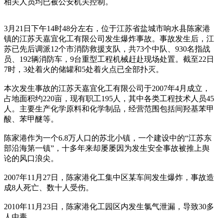
相关人员均已被公安机关控制。
3月21日下午14时48分左右，位于江苏省盐城市响水县陈家港
镇的江苏天嘉宜化工有限公司发生爆炸事故。事故发生后，江
苏已先后调派12个市消防救援支队，共73个中队、930名指战
员、192辆消防车，9台重型工程机械赶赴现场处置。截至22日
7时，3处着火的储罐和5处着火点已全部扑灭。
本次发生事故的江苏天嘉宜化工有限公司于2007年4月成立，
占地面积约220亩，现有职工195人，其中各类工程技术人员45
人。主要生产化学原料和化学制品，经营范围包括间羟基苯甲
酸、苯甲醚等。
陈家港作为一个6.8万人口的苏北小镇，一个建设中的“江苏东
部沿海第一镇”，十多年来却屡屡因为发生安全事故被推上舆
论的风口浪尖。
2007年11月27日，陈家港化工集中区某车间发生爆炸，事故造
成8人死亡、数十人受伤。
2010年11月23日，陈家港化工园区内发生氯气泄漏，导致30多
人中毒。