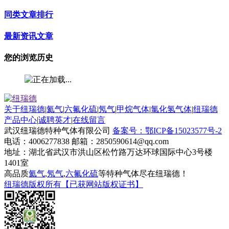
同类文章排行
最新资讯文章
您的浏览历史
关于纽瑞德
|
氦气
|
六氟化硫
|
氖气
|
甲烷气体
|
氯化氢气体
|
纽瑞德
产品中心
|
诚聘英才
|
在线留言
武汉纽瑞德特种气体有限公司
备案号：鄂ICP备15023577号-2
电话：4006277838 邮箱：2850590614@qq.com
地址：湖北省武汉市洪山区松竹路万达环球国际中心3号楼
1401室
高品质
氦气
,
氖气
,
六氟化硫
等特种气体尽在纽瑞德！
纽瑞德版权所有【已获网站版权证书】