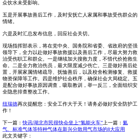
众饮水未受影响。
五是开展事故善后工作，及时安抚亡人家属和事故受伤群众的
情绪。
六是及时汇总发布信息，回应社会关切。
现场指挥部表示，将在党中央、国务院和省委、省政府的坚强
领导下，全力以赴做好事故救援以及善后工作，尽最大努力救
治受伤职工和群众。一是继续加大搜救力度，不惜代价抢救生
命。二是全力救治伤员，最大限度减少伤亡。三是做好善后处
置，开展家属情绪疏导、抚恤善后，以及校舍检测修复、救援
物资保障等工作。四是维护社会秩序，确保社会大局稳定。五
是配合做好事故原因调查，吸取教训，举一反三，全面组织安
全隐患排查整改工作。
纽瑞德
再次提醒您：安全工作大于天！请务必做好安全防护工
作！
下一篇：
快讯|湖北市民很快会坐上“氢能火车”
上一篇：
氦
气、标准气体等特种气体在新兴分散用气市场的8大应用
此文关键字：