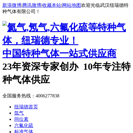
新浪微博
|
腾讯微博
|
收藏本站
|
网站地图
欢迎光临武汉纽瑞德特
种气体有限公司！
中国特种气体一站式供应商
23年资深专家创办 10年专注特
种气体供应
全国服务热线：
4006277838
纽瑞德首页
氙气
同位素
六氟化硫
标准气体