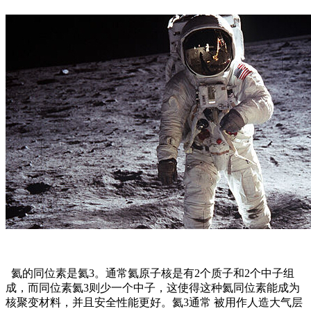
氦的同位素是氦3。通常氦原子核是有2个质子和2个中子组
成，而同位素氦3则少一个中子，这使得这种氦同位素能成为
核聚变材料，并且安全性能更好。氦3通常 被用作人造大气层