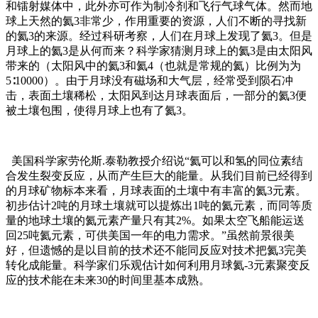
和镭射媒体中，此外亦可作为制冷剂和飞行气球气体。然而地
球上天然的氦3非常少，作用重要的资源，人们不断的寻找新
的氦3的来源。经过科研考察，人们在月球上发现了氦3。但是
月球上的氦3是从何而来？科学家猜测月球上的氦3是由太阳风
带来的（太阳风中的氦3和氦4（也就是常规的氦）比例为为
5∶10000）。由于月球没有磁场和大气层，经常受到陨石冲
击，表面土壤稀松，太阳风到达月球表面后，一部分的氦3便
被土壤包围，使得月球上也有了氦3。
美国科学家劳伦斯.泰勒教授介绍说“氦可以和氢的同位素结
合发生裂变反应，从而产生巨大的能量。从我们目前已经得到
的月球矿物标本来看，月球表面的土壤中有丰富的氦3元素。
初步估计2吨的月球土壤就可以提炼出1吨的氦元素，而同等质
量的地球土壤的氦元素产量只有其2%。如果太空飞船能运送
回25吨氦元素，可供美国一年的电力需求。”虽然前景很美
好，但遗憾的是以目前的技术还不能同反应对技术把氦3完美
转化成能量。科学家们乐观估计如何利用月球氦-3元素聚变反
应的技术能在未来30的时间里基本成熟。