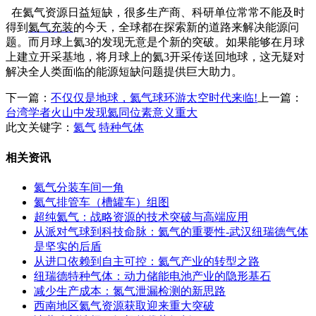
在氦气资源日益短缺，很多生产商、科研单位常常不能及时
得到
氦气充装
的今天，全球都在探索新的道路来解决能源问
题。而月球上氦3的发现无意是个新的突破。如果能够在月球
上建立开采基地，将月球上的氦3开采传送回地球，这无疑对
解决全人类面临的能源短缺问题提供巨大助力。
下一篇：
不仅仅是地球，氦气球环游太空时代来临!
上一篇：
台湾学者火山中发现氦同位素意义重大
此文关键字：
氦气
特种气体
相关资讯
氦气分装车间一角
氦气排管车（槽罐车）组图
超纯氦气：战略资源的技术突破与高端应用
从派对气球到科技命脉：氦气的重要性-武汉纽瑞德气体
是坚实的后盾
从进口依赖到自主可控：氦气产业的转型之路
纽瑞德特种气体：动力储能电池产业的隐形基石
减少生产成本：氮气泄漏检测的新思路
西南地区氦气资源获取迎来重大突破