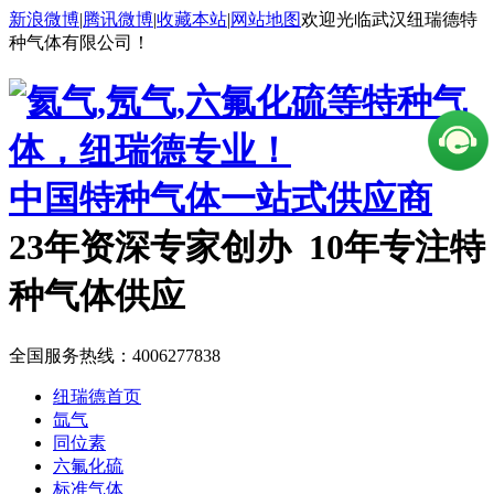
新浪微博
|
腾讯微博
|
收藏本站
|
网站地图
欢迎光临武汉纽瑞德特
种气体有限公司！
中国特种气体一站式供应商
23年资深专家创办 10年专注特
种气体供应
全国服务热线：
4006277838
纽瑞德首页
氙气
同位素
六氟化硫
标准气体