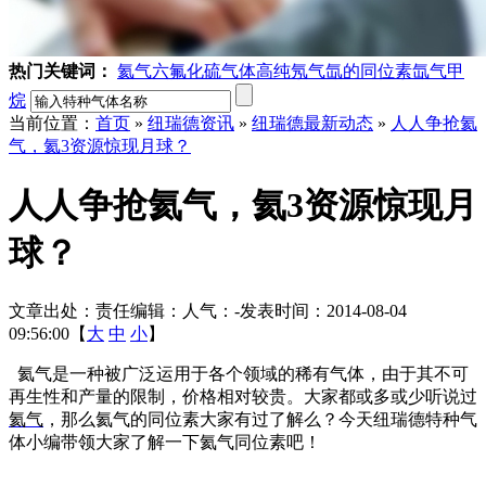
热门关键词：
氦气
六氟化硫气体
高纯氖气
氙的同位素
氙气
甲
烷
当前位置：
首页
»
纽瑞德资讯
»
纽瑞德最新动态
»
人人争抢氦
气，氦3资源惊现月球？
人人争抢氦气，氦3资源惊现月
球？
文章出处：
责任编辑：
人气：
-
发表时间：2014-08-04
09:56:00【
大
中
小
】
氦气是一种被广泛运用于各个领域的稀有气体，由于其不可
再生性和产量的限制，价格相对较贵。大家都或多或少听说过
氦气
，那么氦气的同位素大家有过了解么？今天纽瑞德特种气
体小编带领大家了解一下氦气同位素吧！