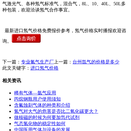
气激光气、各种氖气标准气，混合气，8L、10、40L、50L多
种包装，欢迎洽谈氖气合作事宜。
最新进口氖气价格免费报价参考，氖气价格实时播报欢迎咨
询。
下一篇：
专业氮气生产厂
上一篇：
台州氙气的价格是多少
此文关键字：
进口氖气价格
相关资讯
稀有气体—氩气应用
丙烷钢瓶用户使用须知
含氟蚀刻气体的种类和介绍
氢气对大气的危害是否比二氧化碳更大？
做核磁的时候为何要加氘代试剂
气态氢化物的稳定性如何
中国医用气体与设备的发展