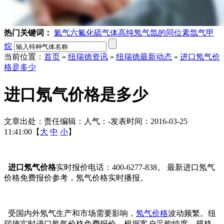
热门关键词：
氦气
六氟化硫气体
高纯氖气
氙的同位素
氙气
甲
烷
当前位置：
首页
»
纽瑞德资讯
»
纽瑞德最新动态
»
进口氖气价
格是多少
进口氖气价格是多少
文章出处：
责任编辑：
人气：
-
发表时间：2016-03-25
11:41:00【
大
中
小
】
进口氖气价格
实时报价电话：400-6277-838。 最新进口氖气
价格免费报价参考，氖气价格实时播报。
受国内外氖气生产和市场需要影响，
氖气价格
波动频繁。纽
瑞德实时进口氖气价格免费报价，根据客户采购纯度，规格，