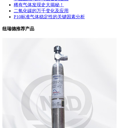
稀有气体发现史大揭秘！
二氧化碳的万千变化及应用
P10标准气体稳定性的关键因素分析
纽瑞德推荐产品