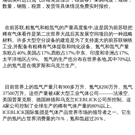
数量，钢瓶，税票，发货等具体情况免费实时报价。
在前苏联,粗氪气和粗氙气的产量高度集中,这是因为前苏联把
稀有气体看作是第二次世界大战后其发展空间项目的一种战略
材料。许多大型空分设备的建造是为了支持庞大的前苏联钢铁
工业,并配备有粗稀有气体提取和纯化设备。氪气和氙气产量
东欧占40%,美国占17%,西欧占17%,中东、印度和非洲占17%,
太平洋地区占9%。 氖气的生产也分布在世界各地,其中70%以
上的氖气是在俄罗斯和乌克兰生产。
目前世界上的氙气产量只有900多万升、氪气8200万升、氖气
37500万升。这些产量被4家大型工业气体公司———法液空、
美国普莱克斯、德国林德和乌克兰ICEBLICK公司所控制。这
4家公司控制了全球生产的稀有气体产量的80%以上。
ICEBLICK国际集团是气体产品世界市场的领导者之一。它生
产的氖约占世界消费量的70％，氪和氙超过20％。