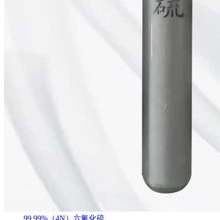
99.99%（4N）六氟化硫