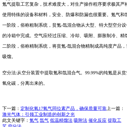
氪气提取工艺复杂，技术难度大，对生产操作程序要求极其严
使用特殊的设备和材料，安全、防爆和防漏也很重要。氪气和氙
一阶段，俗称粗制系统，贫氪-氙混合物从大型、特大型空分
的冷箱中完成。空气应经过压缩、冷却、吸附、膨胀制冷、精
二阶段，俗称精制系统，将贫氪-氙混合物精制成高纯度产品
吸馏。
空分法:从空分装置中提取氪和氙混合气。99.99%的纯氪是
氧化碳，分离出来的。
下一篇：
定制化氧17氧气同位素产品，确保质量可靠
上一篇：
激光气体：引领工业制造的创新之光
此文关键字：
氪气
氙气
低温精馏法
吸附法
催化反应
提取工
艺
空分法