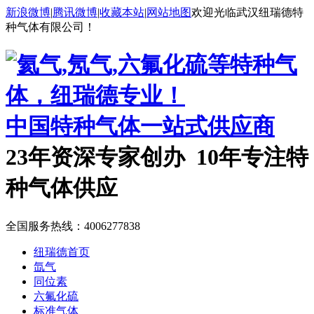
新浪微博
|
腾讯微博
|
收藏本站
|
网站地图
欢迎光临武汉纽瑞德特
种气体有限公司！
中国特种气体一站式供应商
23年资深专家创办 10年专注特
种气体供应
全国服务热线：
4006277838
纽瑞德首页
氙气
同位素
六氟化硫
标准气体