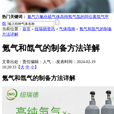
热门关键词：
氦气
六氟化硫气体
高纯氖气
氙的同位素
氙气
甲
烷
当前位置：
首页
»
纽瑞德资讯
»
气体指南
»
氪气和氙气的制备
方法详解
氪气和氙气的制备方法详解
文章出处：
责任编辑：
人气：
-
发表时间：2024-02-19
10:20:33【
大
中
小
】
氪气和氙气的制备方法详解