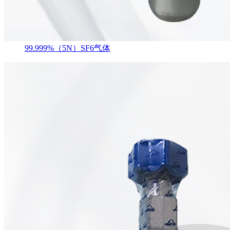
99.999%（5N）SF6气体