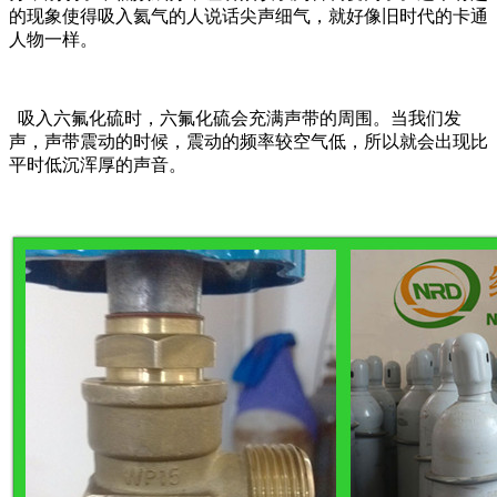
的现象使得吸入氦气的人说话尖声细气，就好像旧时代的卡通
人物一样。
吸入六氟化硫时，六氟化硫会充满声带的周围。当我们发
声，声带震动的时候，震动的频率较空气低，所以就会出现比
平时低沉浑厚的声音。