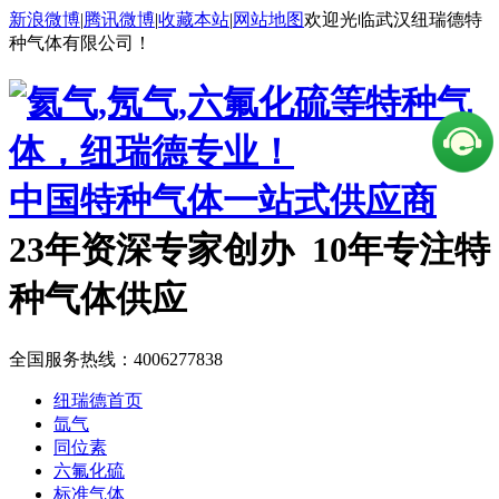
新浪微博
|
腾讯微博
|
收藏本站
|
网站地图
欢迎光临武汉纽瑞德特
种气体有限公司！
中国特种气体一站式供应商
23年资深专家创办 10年专注特
种气体供应
全国服务热线：
4006277838
纽瑞德首页
氙气
同位素
六氟化硫
标准气体