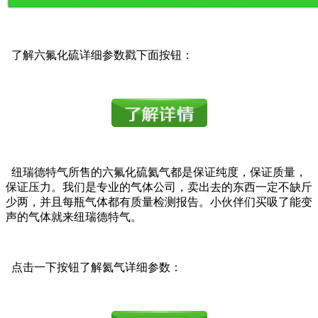
了解六氟化硫详细参数戳下面按钮：
纽瑞德特气所售的六氟化硫氦气都是保证纯度，保证质量，
保证压力。我们是专业的气体公司，卖出去的东西一定不缺斤
少两，并且每瓶气体都有质量检测报告。小伙伴们买吸了能变
声的气体就来纽瑞德特气。
点击一下按钮了解氦气详细参数：