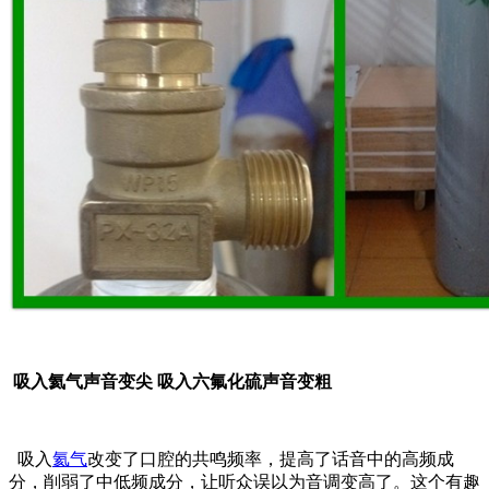
吸入氦气声音变尖 吸入六氟化硫声音变粗
吸入
氦气
改变了口腔的共鸣频率，提高了话音中的高频成
分，削弱了中低频成分，让听众误以为音调变高了。这个有趣