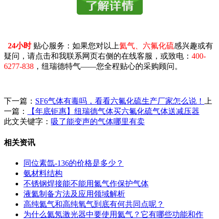
24小时
贴心服务：如果您对以上
氦气、六氟化硫
感兴趣或有
疑问，请点击和我联系网页右侧的在线客服，或致电：
400-
6277-838
，纽瑞德特气——您全程贴心的采购顾问。
下一篇：
SF6气体有毒吗，看看六氟化硫生产厂家怎么说！
上
一篇：
【年底钜惠】纽瑞德气体买六氟化硫气体送减压器
此文关键字：
吸了能变声的气体哪里有卖
相关资讯
同位素氙-136的价格是多少？
氨材料结构
不锈钢焊接能不能用氮气作保护气体
液氦制备方法及应用领域解析
高纯氦气和高纯氧气到底有何共同点呢？
为什么氦氖激光器中要使用氦气？它有哪些功能和作