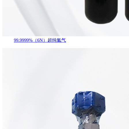
99.9999%（6N）超纯氮气