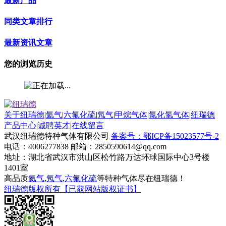
最新产品
同类文章排行
最新资讯文章
您的浏览历史
关于纽瑞德
|
氦气
|
六氟化硫
|
氖气
|
甲烷气体
|
氯化氢气体
|
纽瑞德
产品中心
|
诚聘英才
|
在线留言
武汉纽瑞德特种气体有限公司
备案号：鄂ICP备15023577号-2
电话：4006277838 邮箱：2850590614@qq.com
地址：湖北省武汉市洪山区松竹路万达环球国际中心3号楼
1401室
高品质
氦气
,
氖气
,
六氟化硫
等特种气体尽在纽瑞德！
纽瑞德版权所有【已获网站版权证书】