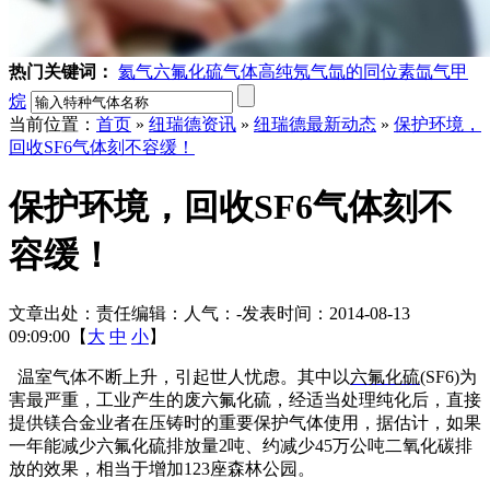
热门关键词：
氦气
六氟化硫气体
高纯氖气
氙的同位素
氙气
甲
烷
当前位置：
首页
»
纽瑞德资讯
»
纽瑞德最新动态
»
保护环境，
回收SF6气体刻不容缓！
保护环境，回收SF6气体刻不
容缓！
文章出处：
责任编辑：
人气：
-
发表时间：2014-08-13
09:09:00【
大
中
小
】
温室气体不断上升，引起世人忧虑。其中以
六氟化硫
(SF6)为
害最严重，工业产生的废六氟化硫，经适当处理纯化后，直接
提供镁合金业者在压铸时的重要保护气体使用，据估计，如果
一年能减少六氟化硫排放量2吨、约减少45万公吨二氧化碳排
放的效果，相当于增加123座森林公园。