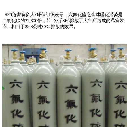
SF6危害有多大?环保组织表示，六氟化硫之全球暖化潜势是
二氧化碳的22,800倍，即1公斤SF6排放于大气所造成的温室效
应，相当于22.8公吨CO2排放的效果。