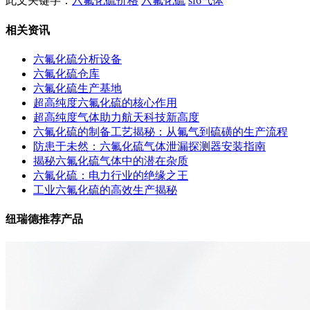
此文关键字：
六氟化硫价格
六氟化硫
sf6气体
相关资讯
六氟化硫分析设备
六氟化硫仓库
六氟化硫生产基地
超高纯度六氟化硫的核心作用
超高纯度气体助力航天科技新高度
六氟化硫的制备工艺揭秘：从氟气到硫磺的生产流程
防患于未然：六氟化硫气体泄漏探测器安装指南
揭秘六氟化硫气体中的潜在杂质
六氟化硫：电力行业的绝缘之王
工业六氟化硫的高效生产揭秘
纽瑞德推荐产品