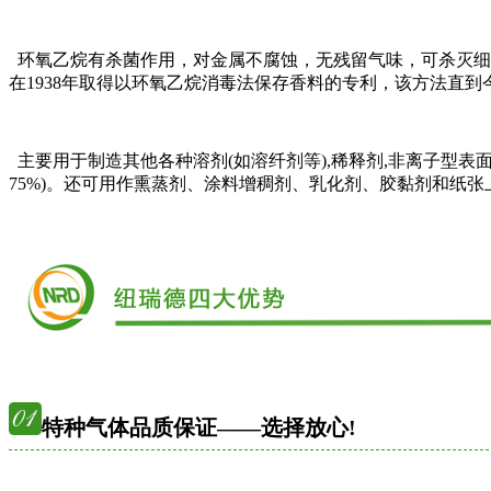
环氧乙烷有杀菌作用，对金属不腐蚀，无残留气味，可杀灭细菌（
在1938年取得以环氧乙烷消毒法保存香料的专利，该方法直
主要用于制造其他各种溶剂(如溶纤剂等),稀释剂,非离子型
75%)。还可用作熏蒸剂、涂料增稠剂、乳化剂、胶黏剂和纸张
特种气体品质保证——选择放心!