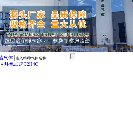
硫气体
»
环氧乙烷C2H4O