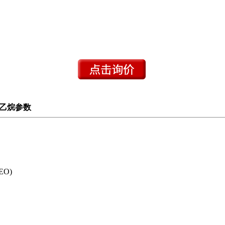
氧乙烷参数
O)