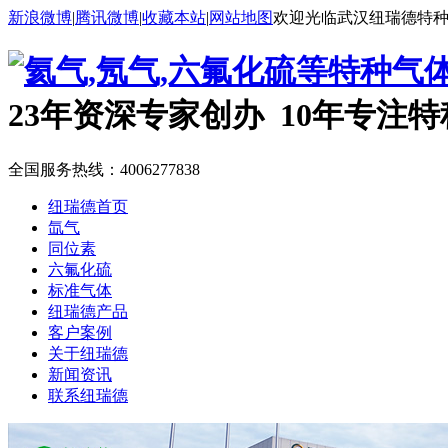
新浪微博
|
腾讯微博
|
收藏本站
|
网站地图
欢迎光临武汉纽瑞德特
23年资深专家创办 10年专注
全国服务热线：
4006277838
纽瑞德首页
氙气
同位素
六氟化硫
标准气体
纽瑞德产品
客户案例
关于纽瑞德
新闻资讯
联系纽瑞德