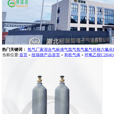
热门关键词：
氖气厂家
混合气
标准气
氙气
氖气
氦气价格
六氟化
当前位置:
首页
»
纽瑞德产品
首页
»
有机气体
»
环氧乙烷C2H4O