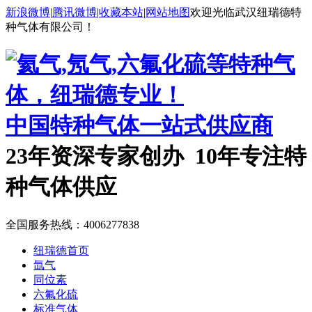
新浪微博
|
腾讯微博
|
收藏本站
|
网站地图
欢迎光临武汉纽瑞德特
种气体有限公司！
中国特种气体一站式供应商
23年资深专家创办 10年专注特
种气体供应
全国服务热线：
4006277838
纽瑞德首页
氙气
同位素
六氟化硫
标准气体