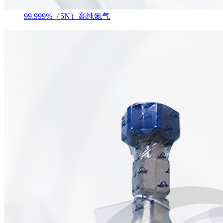
99.999%（5N）高纯氮气