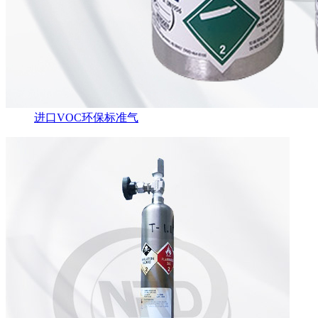
进口VOC环保标准气