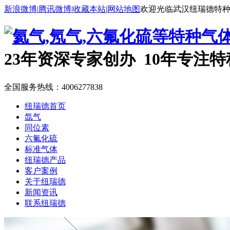
新浪微博
|
腾讯微博
|
收藏本站
|
网站地图
欢迎光临武汉纽瑞德特
23年资深专家创办 10年专注
全国服务热线：
4006277838
纽瑞德首页
氙气
同位素
六氟化硫
标准气体
纽瑞德产品
客户案例
关于纽瑞德
新闻资讯
联系纽瑞德