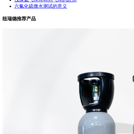
六氟化硫微水测试的意义
纽瑞德推荐产品